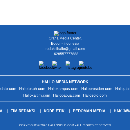
Graha Media Center,
Bogor - Indonesia
redaksihallo@gmail.com
+628557777888
HALLO MEDIA NETWORK
pdate.com
Hallotokoh.com
Hallokampus.com
Hallopresiden.com
Hallojab
Hallokaltim.com
Hallopapua.com
Hallosolo.com
IA
TIM REDAKSI
KODE ETIK
PEDOMAN MEDIA
HAK JA
COPYRIGHT © 2026 HALLOSOLO.COM - ALL RIGHTS RESERVED