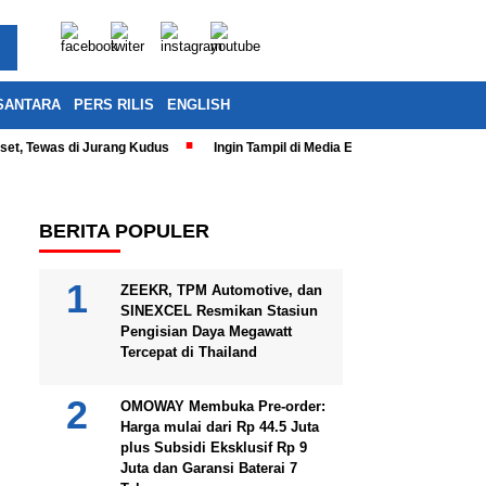
SANTARA
PERS RILIS
ENGLISH
eset, Tewas di Jurang Kudus
Ingin Tampil di Media Ekonomi dan Bisnis N
BERITA POPULER
ZEEKR, TPM Automotive, dan
SINEXCEL Resmikan Stasiun
Pengisian Daya Megawatt
Tercepat di Thailand
OMOWAY Membuka Pre-order:
Harga mulai dari Rp 44.5 Juta
plus Subsidi Eksklusif Rp 9
Juta dan Garansi Baterai 7