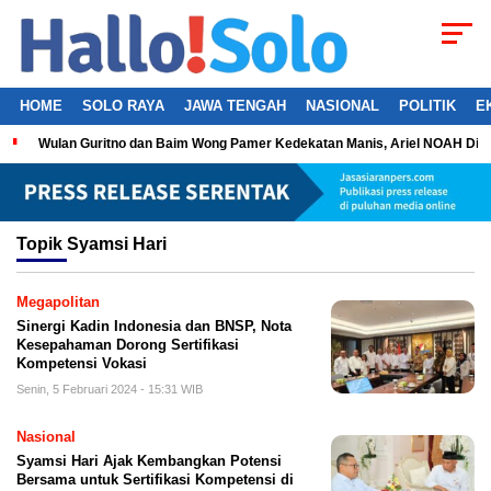
HOME
SOLO RAYA
JAWA TENGAH
NASIONAL
POLITIK
E
Wulan Guritno dan Baim Wong Pamer Kedekatan Manis, Ariel NOAH Dil
Topik
Syamsi Hari
Megapolitan
Sinergi Kadin Indonesia dan BNSP, Nota
Kesepahaman Dorong Sertifikasi
Kompetensi Vokasi
Senin, 5 Februari 2024 - 15:31 WIB
Nasional
Syamsi Hari Ajak Kembangkan Potensi
Bersama untuk Sertifikasi Kompetensi di