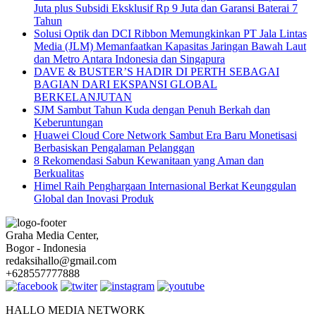
Juta plus Subsidi Eksklusif Rp 9 Juta dan Garansi Baterai 7
Tahun
Solusi Optik dan DCI Ribbon Memungkinkan PT Jala Lintas
Media (JLM) Memanfaatkan Kapasitas Jaringan Bawah Laut
dan Metro Antara Indonesia dan Singapura
DAVE & BUSTER’S HADIR DI PERTH SEBAGAI
BAGIAN DARI EKSPANSI GLOBAL
BERKELANJUTAN
SJM Sambut Tahun Kuda dengan Penuh Berkah dan
Keberuntungan
Huawei Cloud Core Network Sambut Era Baru Monetisasi
Berbasiskan Pengalaman Pelanggan
8 Rekomendasi Sabun Kewanitaan yang Aman dan
Berkualitas
Himel Raih Penghargaan Internasional Berkat Keunggulan
Global dan Inovasi Produk
Graha Media Center,
Bogor - Indonesia
redaksihallo@gmail.com
+628557777888
HALLO MEDIA NETWORK