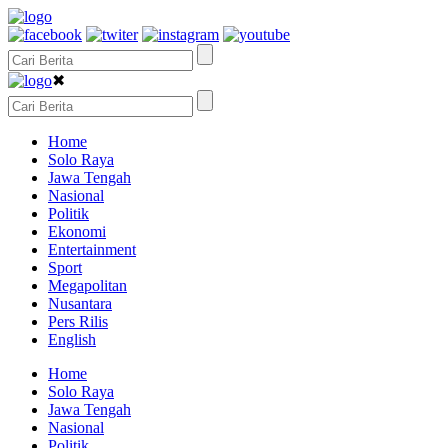
✖
Home
Solo Raya
Jawa Tengah
Nasional
Politik
Ekonomi
Entertainment
Sport
Megapolitan
Nusantara
Pers Rilis
English
Home
Solo Raya
Jawa Tengah
Nasional
Politik