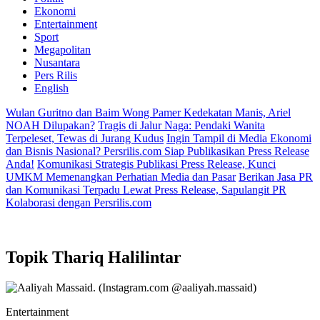
Ekonomi
Entertainment
Sport
Megapolitan
Nusantara
Pers Rilis
English
Wulan Guritno dan Baim Wong Pamer Kedekatan Manis, Ariel
NOAH Dilupakan?
Tragis di Jalur Naga: Pendaki Wanita
Terpeleset, Tewas di Jurang Kudus
Ingin Tampil di Media Ekonomi
dan Bisnis Nasional? Persrilis.com Siap Publikasikan Press Release
Anda!
Komunikasi Strategis Publikasi Press Release, Kunci
UMKM Memenangkan Perhatian Media dan Pasar
Berikan Jasa PR
dan Komunikasi Terpadu Lewat Press Release, Sapulangit PR
Kolaborasi dengan Persrilis.com
Topik
Thariq Halilintar
Entertainment