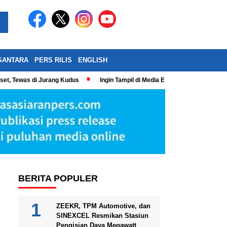
SANTARA
PERS RILIS
ENGLISH
eset, Tewas di Jurang Kudus
Ingin Tampil di Media Ekonomi dan Bisnis N
BERITA POPULER
ZEEKR, TPM Automotive, dan
SINEXCEL Resmikan Stasiun
Pengisian Daya Megawatt