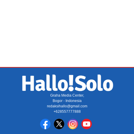
Graha Media Center,
Bogor - Indonesia
redaksihallo@gmail.com
+628557777888