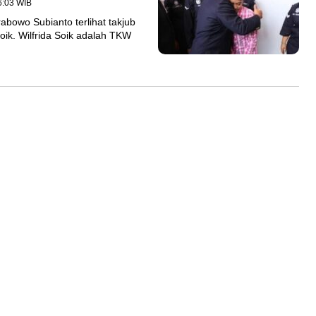
16:03 WIB
owo Subianto terlihat takjub
oik. Wilfrida Soik adalah TKW