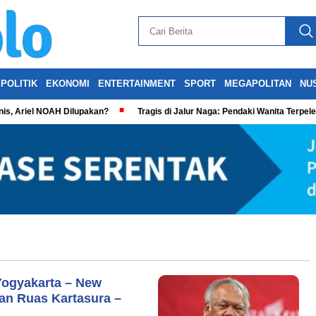
POLITIK
EKONOMI
ENTERTAINMENT
SPORT
MEGAPOLITAN
NU
is, Ariel NOAH Dilupakan?
Tragis di Jalur Naga: Pendaki Wanita Terpel
Yogyakarta – New
dan Ruas Kartasura –