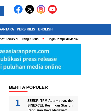
SANTARA
PERS RILIS
ENGLISH
eset, Tewas di Jurang Kudus
Ingin Tampil di Media Ekonomi dan Bisnis N
BERITA POPULER
ZEEKR, TPM Automotive, dan
SINEXCEL Resmikan Stasiun
Pengisian Daya Megawatt