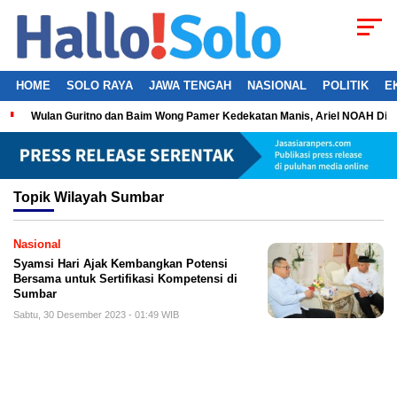
HOME
SOLO RAYA
JAWA TENGAH
NASIONAL
POLITIK
E
Wulan Guritno dan Baim Wong Pamer Kedekatan Manis, Ariel NOAH Dil
Topik
Wilayah Sumbar
Nasional
Syamsi Hari Ajak Kembangkan Potensi
Bersama untuk Sertifikasi Kompetensi di
Sumbar
Sabtu, 30 Desember 2023 - 01:49 WIB