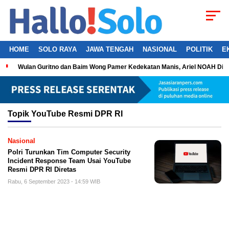
HOME
SOLO RAYA
JAWA TENGAH
NASIONAL
POLITIK
E
Wulan Guritno dan Baim Wong Pamer Kedekatan Manis, Ariel NOAH Dil
Topik
YouTube Resmi DPR RI
Nasional
Polri Turunkan Tim Computer Security
Incident Response Team Usai YouTube
Resmi DPR RI Diretas
Rabu, 6 September 2023 - 14:59 WIB