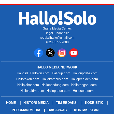
Graha Media Center,
Bogor - Indonesia
redaksihallo@gmail.com
+628557777888
HALLO MEDIA NETWORK
Hallo.id
Halloidn.com
Halloup.com
Halloupdate.com
Hallotokoh.com
Hallokampus.com
Hallopresiden.com
Hallojabar.com
Hallobandung.com
Hallotangsel.com
Hallokaltim.com
Hallopapua.com
Hallosolo.com
HOME
HISTORI MEDIA
TIM REDAKSI
KODE ETIK
PEDOMAN MEDIA
HAK JAWAB
KONTAK IKLAN