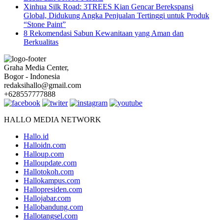
Xinhua Silk Road: 3TREES Kian Gencar Berekspansi
Global, Didukung Angka Penjualan Tertinggi untuk Produk
“Stone Paint”
8 Rekomendasi Sabun Kewanitaan yang Aman dan
Berkualitas
Graha Media Center,
Bogor - Indonesia
redaksihallo@gmail.com
+628557777888
HALLO MEDIA NETWORK
Hallo.id
Halloidn.com
Halloup.com
Halloupdate.com
Hallotokoh.com
Hallokampus.com
Hallopresiden.com
Hallojabar.com
Hallobandung.com
Hallotangsel.com