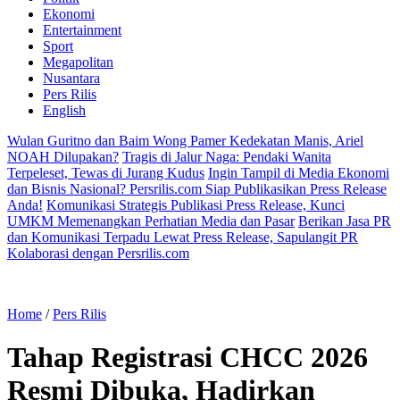
Ekonomi
Entertainment
Sport
Megapolitan
Nusantara
Pers Rilis
English
Wulan Guritno dan Baim Wong Pamer Kedekatan Manis, Ariel
NOAH Dilupakan?
Tragis di Jalur Naga: Pendaki Wanita
Terpeleset, Tewas di Jurang Kudus
Ingin Tampil di Media Ekonomi
dan Bisnis Nasional? Persrilis.com Siap Publikasikan Press Release
Anda!
Komunikasi Strategis Publikasi Press Release, Kunci
UMKM Memenangkan Perhatian Media dan Pasar
Berikan Jasa PR
dan Komunikasi Terpadu Lewat Press Release, Sapulangit PR
Kolaborasi dengan Persrilis.com
Home
/
Pers Rilis
Tahap Registrasi CHCC 2026
Resmi Dibuka, Hadirkan