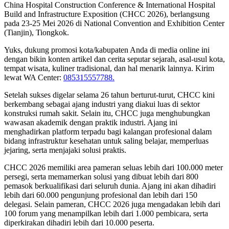
China Hospital Construction Conference & International Hospital
Build and Infrastructure Exposition (CHCC 2026), berlangsung
pada 23-25 Mei 2026 di National Convention and Exhibition Center
(Tianjin), Tiongkok.
Yuks, dukung promosi kota/kabupaten Anda di media online ini
dengan bikin konten artikel dan cerita seputar sejarah, asal-usul kota,
tempat wisata, kuliner tradisional, dan hal menarik lainnya. Kirim
lewat WA Center:
085315557788.
Setelah sukses digelar selama 26 tahun berturut-turut, CHCC kini
berkembang sebagai ajang industri yang diakui luas di sektor
konstruksi rumah sakit. Selain itu, CHCC juga menghubungkan
wawasan akademik dengan praktik industri. Ajang ini
menghadirkan platform terpadu bagi kalangan profesional dalam
bidang infrastruktur kesehatan untuk saling belajar, memperluas
jejaring, serta menjajaki solusi praktis.
CHCC 2026 memiliki area pameran seluas lebih dari 100.000 meter
persegi, serta memamerkan solusi yang dibuat lebih dari 800
pemasok berkualifikasi dari seluruh dunia. Ajang ini akan dihadiri
lebih dari 60.000 pengunjung profesional dan lebih dari 150
delegasi. Selain pameran, CHCC 2026 juga mengadakan lebih dari
100 forum yang menampilkan lebih dari 1.000 pembicara, serta
diperkirakan dihadiri lebih dari 10.000 peserta.