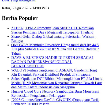
Data’ yang Merugikan
Rabu, 5 Agu 2026 - 14:00 WIB
Berita Populer
ZEEKR, TPM Automotive, dan SINEXCEL Resmikan
Stasiun Pengisian Daya Megawatt Tercepat di Thailand
Shanxi Gelar Dialog Global tentang Pelestarian Warisan
Budaya
OMOWAY Membuka Pre-order: Harga mulai dari Rp 44.5
Juta plus Subsidi Eksklusif Rp 9 Juta dan Garansi Baterai 7
Tahun
DAVE & BUSTER’S HADIR DI PERTH SEBAGAI
BAGIAN DARI EKSPANSI GLOBAL
BERKELANJUTAN
WALOVI Perluas Jangkauan di ASEAN, Gandeng Hong
Xin Da untuk Perkuat Distribusi Produk di Singapura
Solusi Optik dan DCI Ribbon Memungkinkan PT Jala Lintas
Media (JLM) Memanfaatkan Kapasitas Jaringan Bawah Laut
dan Metro Antara Indonesia dan Singapura
Huawei Cloud Core Network Sambut Era Baru Monetisasi
Berbasiskan Pengalaman Pelanggan
“2026 Campus Open Day” di CityUHK (Dongguan) Tarik
Lebih dari 50.000 Peserta