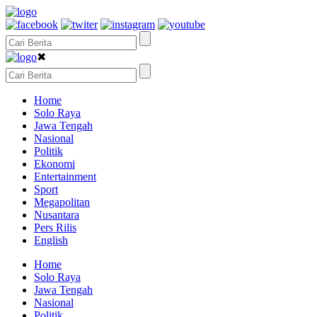
✖
Home
Solo Raya
Jawa Tengah
Nasional
Politik
Ekonomi
Entertainment
Sport
Megapolitan
Nusantara
Pers Rilis
English
Home
Solo Raya
Jawa Tengah
Nasional
Politik