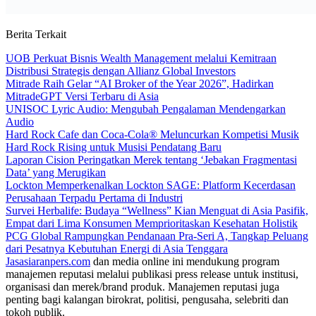
Berita Terkait
UOB Perkuat Bisnis Wealth Management melalui Kemitraan
Distribusi Strategis dengan Allianz Global Investors
Mitrade Raih Gelar “AI Broker of the Year 2026”, Hadirkan
MitradeGPT Versi Terbaru di Asia
UNISOC Lyric Audio: Mengubah Pengalaman Mendengarkan
Audio
Hard Rock Cafe dan Coca-Cola® Meluncurkan Kompetisi Musik
Hard Rock Rising untuk Musisi Pendatang Baru
Laporan Cision Peringatkan Merek tentang ‘Jebakan Fragmentasi
Data’ yang Merugikan
Lockton Memperkenalkan Lockton SAGE: Platform Kecerdasan
Perusahaan Terpadu Pertama di Industri
Survei Herbalife: Budaya “Wellness” Kian Menguat di Asia Pasifik,
Empat dari Lima Konsumen Memprioritaskan Kesehatan Holistik
PCG Global Rampungkan Pendanaan Pra-Seri A, Tangkap Peluang
dari Pesatnya Kebutuhan Energi di Asia Tenggara
Jasasiaranpers.com
dan media online ini mendukung program
manajemen reputasi melalui publikasi press release untuk institusi,
organisasi dan merek/brand produk. Manajemen reputasi juga
penting bagi kalangan birokrat, politisi, pengusaha, selebriti dan
tokoh publik.