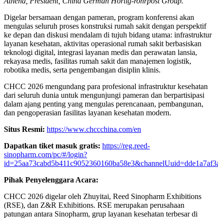
Athena, President, China German Hortig-rohrpost Group.
Digelar bersamaan dengan pameran, program konferensi akan
mengulas seluruh proses konstruksi rumah sakit dengan perspektif
ke depan dan diskusi mendalam di tujuh bidang utama: infrastruktur
layanan kesehatan, aktivitas operasional rumah sakit berbasiskan
teknologi digital, integrasi layanan medis dan perawatan lansia,
rekayasa medis, fasilitas rumah sakit dan manajemen logistik,
robotika medis, serta pengembangan disiplin klinis.
CHCC 2026 mengundang para profesional infrastruktur kesehatan
dari seluruh dunia untuk mengunjungi pameran dan berpartisipasi
dalam ajang penting yang mengulas perencanaan, pembangunan,
dan pengoperasian fasilitas layanan kesehatan modern.
Situs Resmi:
https://www.chccchina.com/en
Dapatkan tiket masuk gratis:
https://reg.reed-
sinopharm.com/pc/#/login?
id=25aa73cabd5b411c9052360160ba58e3&channelUuid=dde1a7af3
Pihak Penyelenggara Acara:
CHCC 2026 digelar oleh Zhuyitai, Reed Sinopharm Exhibitions
(RSE), dan Z&R Exhibitions. RSE merupakan perusahaan
patungan antara Sinopharm, grup layanan kesehatan terbesar di