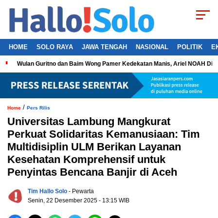
HOME
SOLO RAYA
JAWA TENGAH
NASIONAL
POLITIK
E
Wulan Guritno dan Baim Wong Pamer Kedekatan Manis, Ariel NOAH Dil
/
Home
Pers Rilis
Universitas Lambung Mangkurat
Perkuat Solidaritas Kemanusiaan: Tim
Multidisiplin ULM Berikan Layanan
Kesehatan Komprehensif untuk
Penyintas Bencana Banjir di Aceh
Tim Hallo Solo
- Pewarta
Senin, 22 Desember 2025 - 13:15 WIB