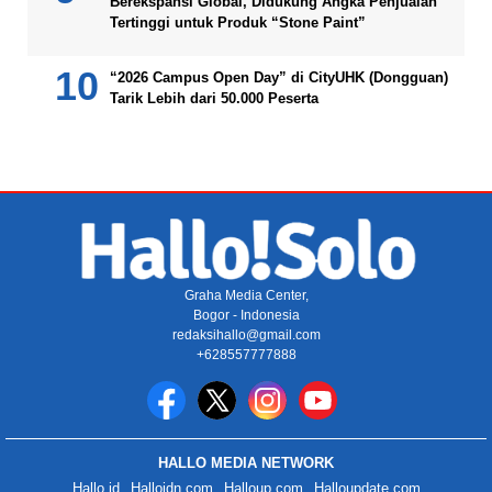
Berekspansi Global, Didukung Angka Penjualan
Tertinggi untuk Produk “Stone Paint”
“2026 Campus Open Day” di CityUHK (Dongguan)
Tarik Lebih dari 50.000 Peserta
Graha Media Center,
Bogor - Indonesia
redaksihallo@gmail.com
+628557777888
HALLO MEDIA NETWORK
Hallo.id
Halloidn.com
Halloup.com
Halloupdate.com