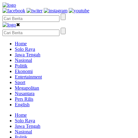
✖
Home
Solo Raya
Jawa Tengah
Nasional
Politik
Ekonomi
Entertainment
Sport
Megapolitan
Nusantara
Pers Rilis
English
Home
Solo Raya
Jawa Tengah
Nasional
Politik