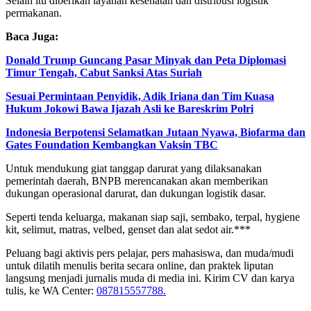
Selain itu diberikan layanan kesehatan dan distribusi logistik
permakanan.
Baca Juga:
Donald Trump Guncang Pasar Minyak dan Peta Diplomasi
Timur Tengah, Cabut Sanksi Atas Suriah
Sesuai Permintaan Penyidik, Adik Iriana dan Tim Kuasa
Hukum Jokowi Bawa Ijazah Asli ke Bareskrim Polri
Indonesia Berpotensi Selamatkan Jutaan Nyawa, Biofarma dan
Gates Foundation Kembangkan Vaksin TBC
Untuk mendukung giat tanggap darurat yang dilaksanakan
pemerintah daerah, BNPB merencanakan akan memberikan
dukungan operasional darurat, dan dukungan logistik dasar.
Seperti tenda keluarga, makanan siap saji, sembako, terpal, hygiene
kit, selimut, matras, velbed, genset dan alat sedot air.***
Peluang bagi aktivis pers pelajar, pers mahasiswa, dan muda/mudi
untuk dilatih menulis berita secara online, dan praktek liputan
langsung menjadi jurnalis muda di media ini. Kirim CV dan karya
tulis, ke WA Center:
087815557788.