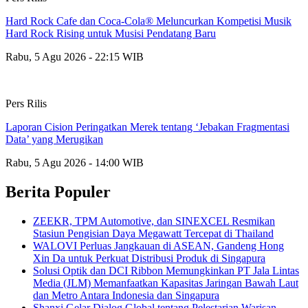
Hard Rock Cafe dan Coca-Cola® Meluncurkan Kompetisi Musik
Hard Rock Rising untuk Musisi Pendatang Baru
Rabu, 5 Agu 2026 - 22:15 WIB
Pers Rilis
Laporan Cision Peringatkan Merek tentang ‘Jebakan Fragmentasi
Data’ yang Merugikan
Rabu, 5 Agu 2026 - 14:00 WIB
Berita Populer
ZEEKR, TPM Automotive, dan SINEXCEL Resmikan
Stasiun Pengisian Daya Megawatt Tercepat di Thailand
WALOVI Perluas Jangkauan di ASEAN, Gandeng Hong
Xin Da untuk Perkuat Distribusi Produk di Singapura
Solusi Optik dan DCI Ribbon Memungkinkan PT Jala Lintas
Media (JLM) Memanfaatkan Kapasitas Jaringan Bawah Laut
dan Metro Antara Indonesia dan Singapura
Shanxi Gelar Dialog Global tentang Pelestarian Warisan