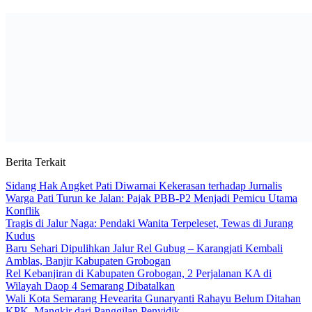
Berita Terkait
Sidang Hak Angket Pati Diwarnai Kekerasan terhadap Jurnalis
Warga Pati Turun ke Jalan: Pajak PBB-P2 Menjadi Pemicu Utama
Konflik
Tragis di Jalur Naga: Pendaki Wanita Terpeleset, Tewas di Jurang
Kudus
Baru Sehari Dipulihkan Jalur Rel Gubug – Karangjati Kembali
Amblas, Banjir Kabupaten Grobogan
Rel Kebanjiran di Kabupaten Grobogan, 2 Perjalanan KA di
Wilayah Daop 4 Semarang Dibatalkan
Wali Kota Semarang Hevearita Gunaryanti Rahayu Belum Ditahan
KPK, Mangkir dari Panggilan Penyidik