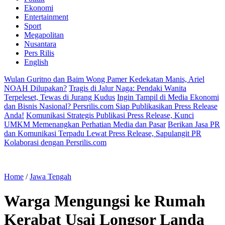
Ekonomi
Entertainment
Sport
Megapolitan
Nusantara
Pers Rilis
English
Wulan Guritno dan Baim Wong Pamer Kedekatan Manis, Ariel
NOAH Dilupakan?
Tragis di Jalur Naga: Pendaki Wanita
Terpeleset, Tewas di Jurang Kudus
Ingin Tampil di Media Ekonomi
dan Bisnis Nasional? Persrilis.com Siap Publikasikan Press Release
Anda!
Komunikasi Strategis Publikasi Press Release, Kunci
UMKM Memenangkan Perhatian Media dan Pasar
Berikan Jasa PR
dan Komunikasi Terpadu Lewat Press Release, Sapulangit PR
Kolaborasi dengan Persrilis.com
Home
/
Jawa Tengah
Warga Mengungsi ke Rumah
Kerabat Usai Longsor Landa