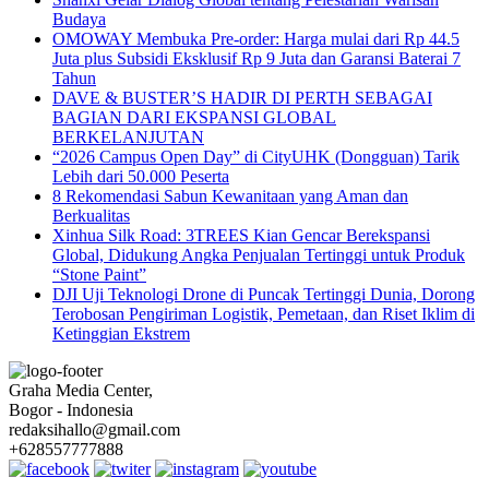
Budaya
OMOWAY Membuka Pre-order: Harga mulai dari Rp 44.5
Juta plus Subsidi Eksklusif Rp 9 Juta dan Garansi Baterai 7
Tahun
DAVE & BUSTER’S HADIR DI PERTH SEBAGAI
BAGIAN DARI EKSPANSI GLOBAL
BERKELANJUTAN
“2026 Campus Open Day” di CityUHK (Dongguan) Tarik
Lebih dari 50.000 Peserta
8 Rekomendasi Sabun Kewanitaan yang Aman dan
Berkualitas
Xinhua Silk Road: 3TREES Kian Gencar Berekspansi
Global, Didukung Angka Penjualan Tertinggi untuk Produk
“Stone Paint”
DJI Uji Teknologi Drone di Puncak Tertinggi Dunia, Dorong
Terobosan Pengiriman Logistik, Pemetaan, dan Riset Iklim di
Ketinggian Ekstrem
Graha Media Center,
Bogor - Indonesia
redaksihallo@gmail.com
+628557777888