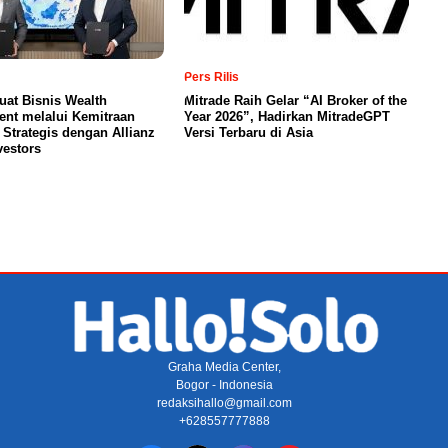
Pers Rilis
at Bisnis Wealth
Mitrade Raih Gelar “AI Broker of the
nt melalui Kemitraan
Year 2026”, Hadirkan MitradeGPT
i Strategis dengan Allianz
Versi Terbaru di Asia
vestors
Graha Media Center,
Bogor - Indonesia
redaksihallo@gmail.com
+628557777888