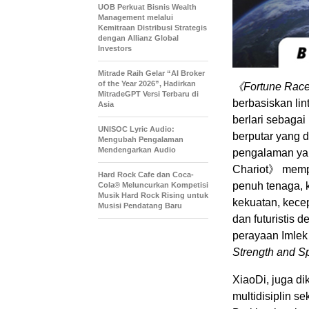
UOB Perkuat Bisnis Wealth
Management melalui
Kemitraan Distribusi Strategis
dengan Allianz Global
Investors
Mitrade Raih Gelar “AI Broker
of the Year 2026”, Hadirkan
《
Fortune Race
MitradeGPT Versi Terbaru di
berbasiskan lin
Asia
berlari sebagai
UNISOC Lyric Audio:
berputar yang 
Mengubah Pengalaman
Mendengarkan Audio
pengalaman yang
Chariot》 memp
Hard Rock Cafe dan Coca-
penuh tenaga, 
Cola® Meluncurkan Kompetisi
Musik Hard Rock Rising untuk
kekuatan, kece
Musisi Pendatang Baru
dan futuristis d
perayaan Imlek
Strength and S
XiaoDi, juga di
multidisiplin s