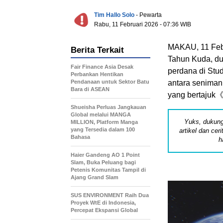
Tim Hallo Solo
- Pewarta
Rabu, 11 Februari 2026 - 07:36 WIB
MAKAU, 11 Feb
Berita Terkait
Tahun Kuda, dua
Fair Finance Asia Desak
perdana di Stud
Perbankan Hentikan
Pendanaan untuk Sektor Batu
antara seniman
Bara di ASEAN
yang bertajuk
Shueisha Perluas Jangkauan
Global melalui MANGA
Yuks, dukung
MILLION, Platform Manga
yang Tersedia dalam 100
artikel dan cer
Bahasa
h
Haier Gandeng AO 1 Point
Slam, Buka Peluang bagi
Petenis Komunitas Tampil di
Ajang Grand Slam
SUS ENVIRONMENT Raih Dua
Proyek WtE di Indonesia,
Percepat Ekspansi Global