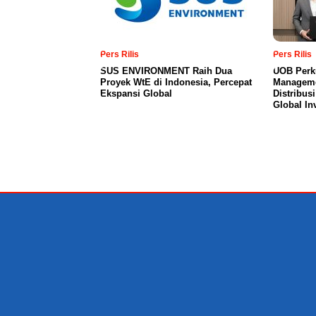
Pers Rilis
Pers Rilis
SUS ENVIRONMENT Raih Dua
UOB Perku
Proyek WtE di Indonesia, Percepat
Manageme
Ekspansi Global
Distribus
Global In