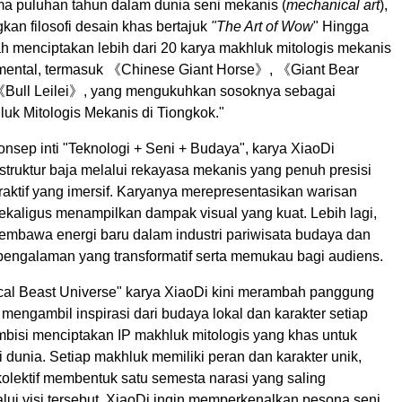
ma puluhan tahun dalam dunia seni mekanis (
mechanical art
),
an filosofi desain khas bertajuk
"The Art of Wow
" Hingga
lah menciptakan lebih dari 20 karya makhluk mitologis mekanis
mental, termasuk 《Chinese Giant Horse》, 《Giant Bear
《Bull Leilei》, yang mengukuhkan sosoknya sebagai
uk Mitologis Mekanis di Tiongkok."
nsep inti "Teknologi + Seni + Budaya", karya XiaoDi
truktur baja melalui rekayasa mekanis yang penuh presisi
raktif yang imersif. Karyanya merepresentasikan warisan
ekaligus menampilkan dampak visual yang kuat. Lebih lagi,
embawa energi baru dalam industri pariwisata budaya dan
engalaman yang transformatif serta memukau bagi audiens.
hical Beast Universe" karya XiaoDi kini merambah panggung
mengambil inspirasi dari budaya lokal dan karakter setiap
mbisi menciptakan IP makhluk mitologis yang khas untuk
i dunia. Setiap makhluk memiliki peran dan karakter unik,
olektif membentuk satu semesta narasi yang saling
lui visi tersebut, XiaoDi ingin memperkenalkan pesona seni