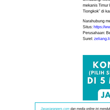
mekanis Timur 
Tiongkok" di ka
Narahubung me
Situs:
https://w
Perusahaan: B
Surel:
zeliang.
Jasasiaranpers.com
dan media online ini menduk