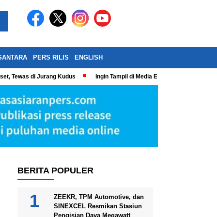
SANTARA
PERS RILIS
ENGLISH
eset, Tewas di Jurang Kudus
Ingin Tampil di Media Ekonomi dan Bisnis N
BERITA POPULER
ZEEKR, TPM Automotive, dan
SINEXCEL Resmikan Stasiun
Pengisian Daya Megawatt