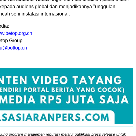
kepada audiens global dan menjadikannya "unggulan
ncah seni instalasi internasional.
dia:
ww.betop.org.cn
etop Group
liu@bottop.cn
ung program manajemen reputasi melalui publikasi press release untuk