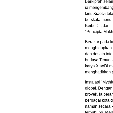
Berkiprah sela
ia mengembangk
kini, XiaoDi te
berskala monu
Beibei》, dan 
"Pencipta Makhl
Berakar pada ko
menghidupkan s
dan desain inte
budaya Timur s
karya XiaoDi m
menghadirkan p
Instalasi "Myt
global. Dengan 
proyek, ia bera
berbagai kota d
namun secara k
terhubung. Mela