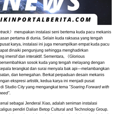
track
》
merupakan instalasi seni bertema kuda pacu mekanis
tasan pertama di dunia. Selain kuda raksasa yang tengah
 pusat karya, instalasi ini juga menampilkan empat kuda pacu
dapat dinaiki pengunjung sehingga menghadirkan
 imersif dan interaktif. Sementara, 《Glorious
ersembahkan sosok kuda yang tengah melayang dengan
kepala terangkat dan surai menyala bak api—melambangkan
patan, dan kemegahan. Berkat perpaduan desain mekanis
engan ekspresi artistik, kedua karya ini menjadi pusat
 di Studio City yang mengangkat tema
"Soaring Forward with
peed"
.
kenal sebagai Jenderal Xiao, adalah seniman instalasi
ekaligus pendiri Dalian Betop Cultural and Technology Group.