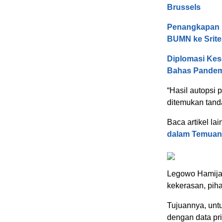
Brussels
Penangkapan I
BUMN ke Srite
Diplomasi Kes
Bahas Pandem
“Hasil autopsi 
ditemukan tand
Baca artikel lai
dalam Temuan 
Legowo Hamijay
kekerasan, pih
Tujuannya, unt
dengan data pr