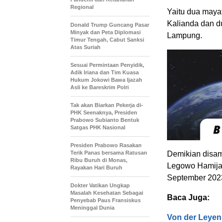
Regional
Yaitu dua maya
Kalianda dan d
Donald Trump Guncang Pasar
Minyak dan Peta Diplomasi
Lampung.
Timur Tengah, Cabut Sanksi
Atas Suriah
Sesuai Permintaan Penyidik,
Adik Iriana dan Tim Kuasa
Hukum Jokowi Bawa Ijazah
Asli ke Bareskrim Polri
Tak akan Biarkan Pekerja di-
PHK Seenaknya, Presiden
Prabowo Subianto Bentuk
Satgas PHK Nasional
Presiden Prabowo Rasakan
Terik Panas bersama Ratusan
Demikian disa
Ribu Buruh di Monas,
Legowo Hamijay
Rayakan Hari Buruh
September 202
Dokter Vatikan Ungkap
Masalah Kesehatan Sebagai
Baca Juga:
Penyebab Paus Fransiskus
Meninggal Dunia
Von der Leyen