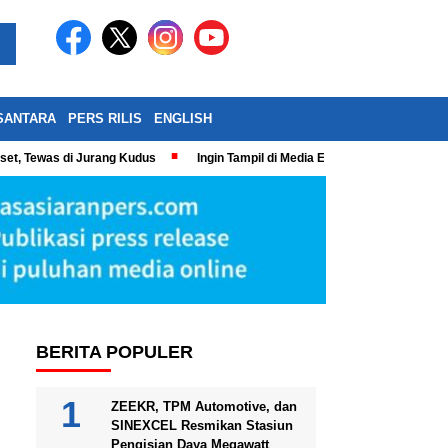
SANTARA
PERS RILIS
ENGLISH
eset, Tewas di Jurang Kudus
Ingin Tampil di Media Ekonomi dan Bisnis N
BERITA POPULER
ZEEKR, TPM Automotive, dan
SINEXCEL Resmikan Stasiun
Pengisian Daya Megawatt