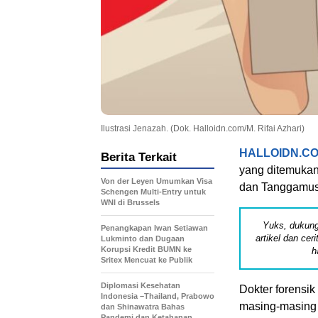
Ilustrasi Jenazah. (Dok. Halloidn.com/M. Rifai Azhari)
HALLOIDN.C
Berita Terkait
yang ditemukan
Von der Leyen Umumkan Visa
dan Tanggamus 
Schengen Multi-Entry untuk
WNI di Brussels
Yuks, dukung
Penangkapan Iwan Setiawan
artikel dan cer
Lukminto dan Dugaan
Korupsi Kredit BUMN ke
h
Sritex Mencuat ke Publik
Diplomasi Kesehatan
Dokter forensik
Indonesia –Thailand, Prabowo
masing-masing t
dan Shinawatra Bahas
Pandemi dan Ketahanan