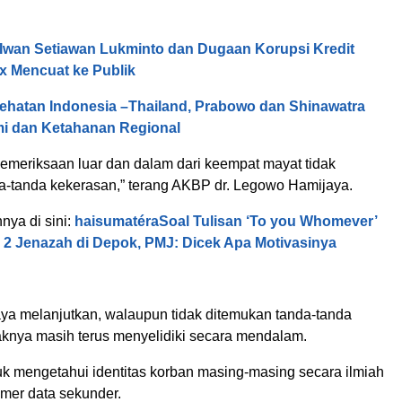
wan Setiawan Lukminto dan Dugaan Korupsi Kredit
x Mencuat ke Publik
ehatan Indonesia –Thailand, Prabowo dan Shinawatra
i dan Ketahanan Regional
pemeriksaan luar dan dalam dari keempat mayat tidak
a-tanda kekerasan,” terang AKBP dr. Legowo Hamijaya.
nnya di sini:
haisumatéraSoal Tulisan ‘To you Whomever’
2 Jenazah di Depok, PMJ: Dicek Apa Motivasinya
a melanjutkan, walaupun tidak ditemukan tanda-tanda
aknya masih terus menyelidiki secara mendalam.
uk mengetahui identitas korban masing-masing secara ilmiah
imer data sekunder.