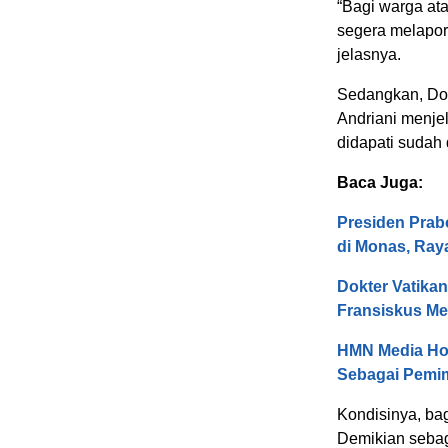
“Bagi warga ata
segera melapor 
jelasnya.
Sedangkan, Dok
Andriani menje
didapati suda
Baca Juga:
Presiden Prab
di Monas, Ray
Dokter Vatika
Fransiskus Me
HMN Media Hol
Sebagai Pemi
Kondisinya, bag
Demikian sebag