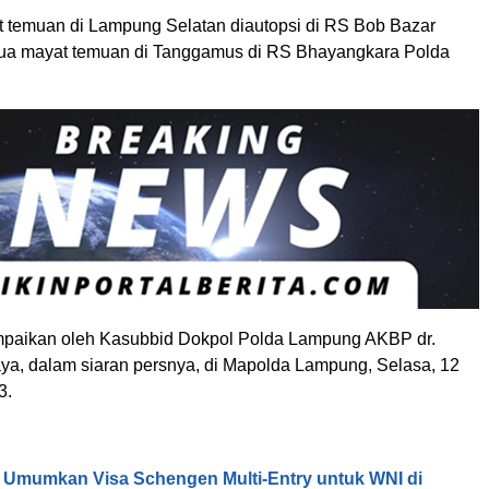
t temuan di Lampung Selatan diautopsi di RS Bob Bazar
ua mayat temuan di Tanggamus di RS Bhayangkara Polda
mpaikan oleh Kasubbid Dokpol Polda Lampung AKBP dr.
a, dalam siaran persnya, di Mapolda Lampung, Selasa, 12
3.
 Umumkan Visa Schengen Multi-Entry untuk WNI di