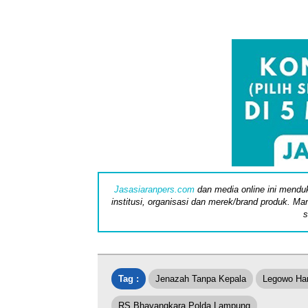
Jasasiaranpers.com
dan media online ini menduk
institusi, organisasi dan merek/brand produk. Man
s
Tag :
Jenazah Tanpa Kepala
Legowo Ha
RS Bhayangkara Polda Lampung