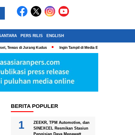
SANTARA
PERS RILIS
ENGLISH
eset, Tewas di Jurang Kudus
Ingin Tampil di Media Ekonomi dan Bisnis N
BERITA POPULER
ZEEKR, TPM Automotive, dan
SINEXCEL Resmikan Stasiun
Pengisian Daya Megawatt