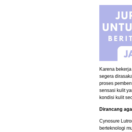
Karena bekerja
segera dirasaka
proses pemben
sensasi kulit y
kondisi kulit s
Dirancang ag
Cynosure Lutr
berteknologi m