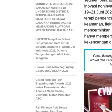
segmen peralat
MONDEVITA MENGAKUISISI
inovasi noninv
SAHAM MAYORITAS DI
UNDERSCORE DISTRICT,
19–21 Juni 202
PERUSAHAAN INDUK
terapi pengenc
MAGLIANO, SEBAGAI
LANGKAH KEDUA DALAM
keamanan, flek
MEMBANGUN PLATFORM
mencerminkan p
MEREK MEWAH ITALIA BARU
hanya memperba
HIKSEMI Tampilkan Solusi
kekencangan dan
Penyimpanan Data untuk
Seluruh Skenario di Ajang DTI
Indonesia 2026, Dukung
Pengembangan AI di Asia
Yuks, dukung
Tenggara
artikel dan cer
h
Huawei Jadi Mitra bagi Ajang
GSMA M360 ASEAN 2026
Cision Raih MarTech
Breakthrough Awards 2026
untuk Pemantauan dan
Analisis Media Sosial,
Distribusi Siaran Pers, dan
AEO
Fair Finance Asia Desak
Perbankan Hentikan