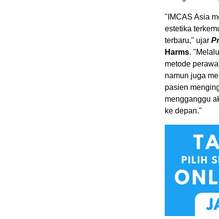
"IMCAS Asia me
estetika terkem
terbaru," ujar
P
Harms
. "Mela
metode perawat
namun juga memp
pasien menging
mengganggu akti
ke depan."