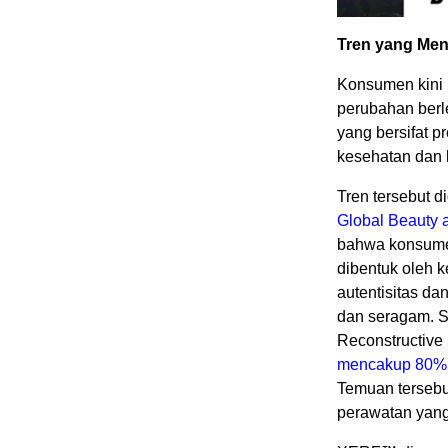
Tren yang Men
Konsumen kini 
perubahan berl
yang bersifat p
kesehatan dan k
Tren tersebut 
Global Beauty 
bahwa konsume
dibentuk oleh k
autentisitas da
dan seragam. Se
Reconstructiv
mencakup 80% d
Temuan terseb
perawatan yang