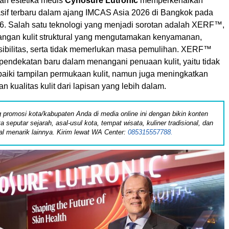
an estetika medis
Cynosure Lutronic
memperkenalkan
asif terbaru dalam ajang IMCAS Asia 2026 di Bangkok pada
6. Salah satu teknologi yang menjadi sorotan adalah XERF™,
angan kulit struktural yang mengutamakan kenyamanan,
sibilitas, serta tidak memerlukan masa pemulihan. XERF™
endekatan baru dalam menangani penuaan kulit, yaitu tidak
iki tampilan permukaan kulit, namun juga meningkatkan
 kualitas kulit dari lapisan yang lebih dalam.
 promosi kota/kabupaten Anda di media online ini dengan bikin konten
ita seputar sejarah, asal-usul kota, tempat wisata, kuliner tradisional, dan
al menarik lainnya. Kirim lewat WA Center:
085315557788.