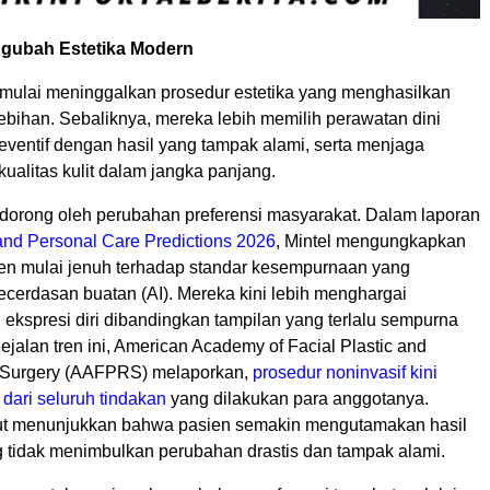
gubah Estetika Modern
mulai meninggalkan prosedur estetika yang menghasilkan
ebihan. Sebaliknya, mereka lebih memilih perawatan dini
reventif dengan hasil yang tampak alami, serta menjaga
ualitas kulit dalam jangka panjang.
didorong oleh perubahan preferensi masyarakat. Dalam laporan
and Personal Care Predictions 2026
, Mintel mengungkapkan
n mulai jenuh terhadap standar kesempurnaan yang
ecerdasan buatan (AI). Mereka kini lebih menghargai
n ekspresi diri dibandingkan tampilan yang terlalu sempurna
jalan tren ini, American Academy of Facial Plastic and
e Surgery (AAFPRS) melaporkan,
prosedur noninvasif kini
ari seluruh tindakan
yang dilakukan para anggotanya.
ut menunjukkan bahwa pasien semakin mengutamakan hasil
 tidak menimbulkan perubahan drastis dan tampak alami.