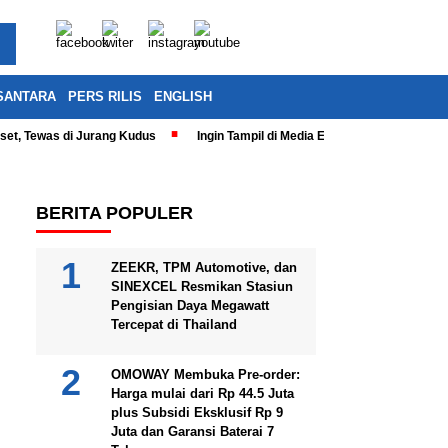
SANTARA
PERS RILIS
ENGLISH
eset, Tewas di Jurang Kudus
Ingin Tampil di Media Ekonomi dan Bisnis N
BERITA POPULER
ZEEKR, TPM Automotive, dan
SINEXCEL Resmikan Stasiun
Pengisian Daya Megawatt
Tercepat di Thailand
OMOWAY Membuka Pre-order:
Harga mulai dari Rp 44.5 Juta
plus Subsidi Eksklusif Rp 9
Juta dan Garansi Baterai 7