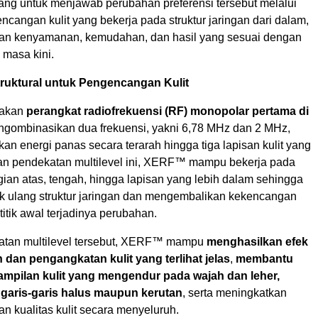
g untuk menjawab perubahan preferensi tersebut melalui
ncangan kulit yang bekerja pada struktur jaringan dari dalam,
an kenyamanan, kemudahan, dan hasil yang sesuai dengan
 masa kini.
ruktural untuk Pengencangan Kulit
akan
perangkat radiofrekuensi (RF) monopolar pertama di
gombinasikan dua frekuensi, yakni 6,78 MHz dan 2 MHz,
an energi panas secara terarah hingga tiga lapisan kulit yang
n pendekatan multilevel ini, XERF™ mampu bekerja pada
agian atas, tengah, hingga lapisan yang lebih dalam sehingga
k ulang struktur jaringan dan mengembalikan kekencangan
i titik awal terjadinya perubahan.
atan multilevel tersebut, XERF™ mampu
menghasilkan efek
an pengangkatan kulit yang terlihat jelas
,
membantu
ampilan kulit yang mengendur pada wajah dan leher,
aris-garis halus maupun kerutan
, serta meningkatkan
n kualitas kulit secara menyeluruh.