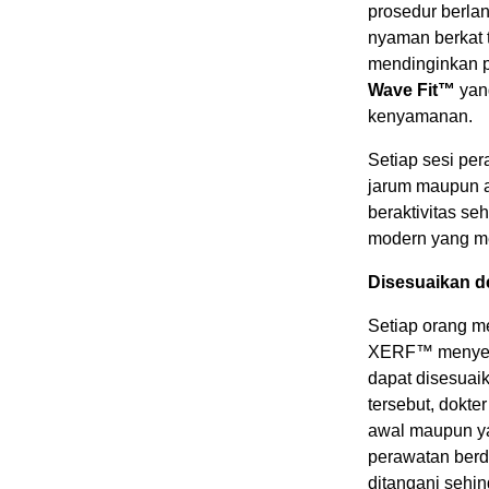
prosedur berla
nyaman berkat 
mendinginkan p
Wave Fit™
yan
kenyamanan.
Setiap sesi pe
jarum maupun a
beraktivitas se
modern yang m
Disesuaikan d
Setiap orang me
XERF™ menyedia
dapat disesuaika
tersebut, dokt
awal maupun yan
perawatan berda
ditangani sehin