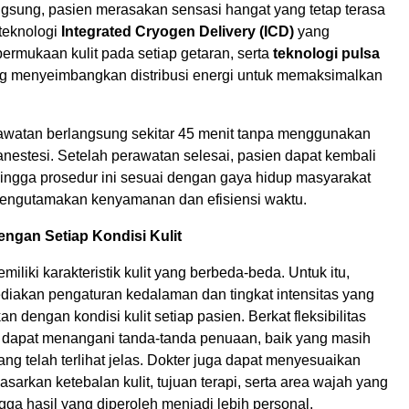
ngsung, pasien merasakan sensasi hangat yang tetap terasa
teknologi
Integrated Cryogen Delivery
(ICD)
yang
ermukaan kulit pada setiap getaran, serta
teknologi pulsa
g menyeimbangkan distribusi energi untuk memaksimalkan
rawatan berlangsung sekitar 45 menit tanpa menggunakan
nestesi. Setelah perawatan selesai, pasien dapat kembali
hingga prosedur ini sesuai dengan gaya hidup masyarakat
engutamakan kenyamanan dan efisiensi waktu.
engan Setiap Kondisi Kulit
miliki karakteristik kulit yang berbeda-beda. Untuk itu,
kan pengaturan kedalaman dan tingkat intensitas yang
n dengan kondisi kulit setiap pasien. Berkat fleksibilitas
er dapat menangani tanda-tanda penuaan, baik yang masih
g telah terlihat jelas. Dokter juga dapat menyesuaikan
sarkan ketebalan kulit, tujuan terapi, serta area wajah yang
gga hasil yang diperoleh menjadi lebih personal.