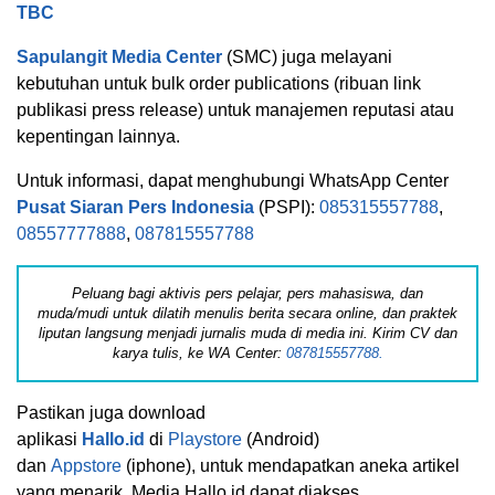
TBC
Sapulangit Media Center
(SMC) juga melayani
kebutuhan untuk bulk order publications (ribuan link
publikasi press release) untuk manajemen reputasi atau
kepentingan lainnya.
Untuk informasi, dapat menghubungi WhatsApp Center
Pusat Siaran Pers Indonesia
(PSPI):
085315557788
,
08557777888
,
087815557788
Peluang bagi aktivis pers pelajar, pers mahasiswa, dan
muda/mudi untuk dilatih menulis berita secara online, dan praktek
liputan langsung menjadi jurnalis muda di media ini. Kirim CV dan
karya tulis, ke WA Center:
087815557788.
Pastikan juga download
aplikasi
Hallo.id
di
Playstore
(Android)
dan
Appstore
(iphone), untuk mendapatkan aneka artikel
yang menarik. Media Hallo.id dapat diakses