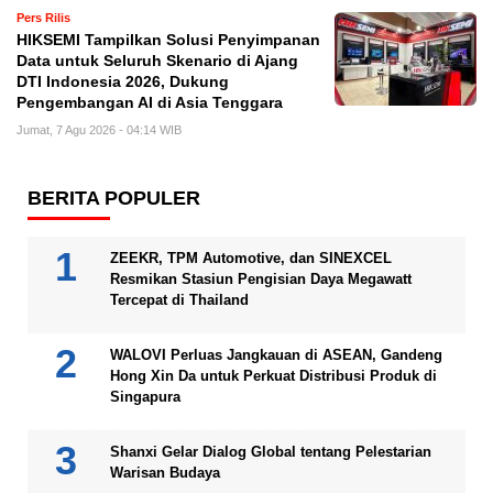
Pers Rilis
HIKSEMI Tampilkan Solusi Penyimpanan
Data untuk Seluruh Skenario di Ajang
DTI Indonesia 2026, Dukung
Pengembangan AI di Asia Tenggara
Jumat, 7 Agu 2026 - 04:14 WIB
BERITA POPULER
ZEEKR, TPM Automotive, dan SINEXCEL
Resmikan Stasiun Pengisian Daya Megawatt
Tercepat di Thailand
WALOVI Perluas Jangkauan di ASEAN, Gandeng
Hong Xin Da untuk Perkuat Distribusi Produk di
Singapura
Shanxi Gelar Dialog Global tentang Pelestarian
Warisan Budaya