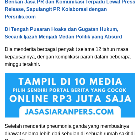
Berikan Jasa PR dan Komunikasi Terpadu Lewat Press
Release, Sapulangit PR Kolaborasi dengan
Persrilis.com
Di Tengah Pusaran Hoaks dan Gugatan Hukum,
Secarik Ijazah Menjadi Medan Politik yang Absurd
Dia menderita berbagai penyakit selama 12 tahun masa
kepausannya, dengan komplikasi parah dalam beberapa
minggu terakhir.
Setelah menderita pneumonia ganda yang membuatnya
dirawat selama lebih dari sebulan di sebuah rumah sakit di