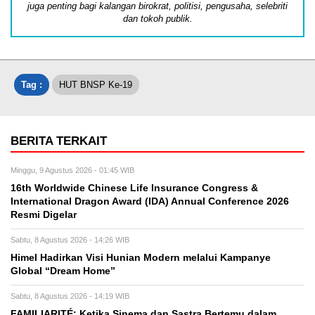
juga penting bagi kalangan birokrat, politisi, pengusaha, selebriti
dan tokoh publik.
Tag :
HUT BNSP Ke-19
BERITA TERKAIT
Minggu, 9 Agustus 2026 - 01:45 WIB
16th Worldwide Chinese Life Insurance Congress &
International Dragon Award (IDA) Annual Conference 2026
Resmi Digelar
Sabtu, 8 Agustus 2026 - 14:26 WIB
Himel Hadirkan Visi Hunian Modern melalui Kampanye
Global “Dream Home”
Sabtu, 8 Agustus 2026 - 14:19 WIB
FAMILIARITÉ: Ketika Sinema dan Sastra Bertemu dalam