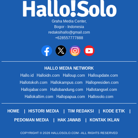
Graha Media Center,
Bogor - Indonesia
redaksihallo@gmail.com
+628557777888
HALLO MEDIA NETWORK
Hallo.id
Halloidn.com
Halloup.com
Halloupdate.com
Hallotokoh.com
Hallokampus.com
Hallopresiden.com
Hallojabar.com
Hallobandung.com
Hallotangsel.com
Hallokaltim.com
Hallopapua.com
Hallosolo.com
HOME
HISTORI MEDIA
TIM REDAKSI
KODE ETIK
PEDOMAN MEDIA
HAK JAWAB
KONTAK IKLAN
COPYRIGHT © 2026 HALLOSOLO.COM - ALL RIGHTS RESERVED