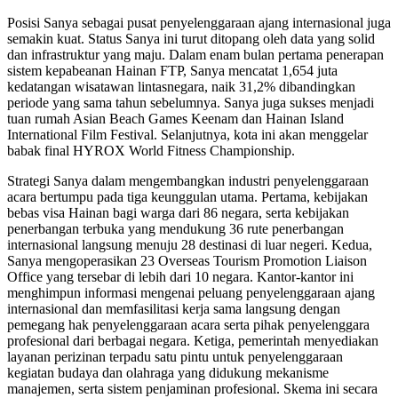
Posisi Sanya sebagai pusat penyelenggaraan ajang internasional juga
semakin kuat. Status Sanya ini turut ditopang oleh data yang solid
dan infrastruktur yang maju. Dalam enam bulan pertama penerapan
sistem kepabeanan Hainan FTP, Sanya mencatat 1,654 juta
kedatangan wisatawan lintasnegara, naik 31,2% dibandingkan
periode yang sama tahun sebelumnya. Sanya juga sukses menjadi
tuan rumah Asian Beach Games Keenam dan Hainan Island
International Film Festival. Selanjutnya, kota ini akan menggelar
babak final HYROX World Fitness Championship.
Strategi Sanya dalam mengembangkan industri penyelenggaraan
acara bertumpu pada tiga keunggulan utama. Pertama, kebijakan
bebas visa Hainan bagi warga dari 86 negara, serta kebijakan
penerbangan terbuka yang mendukung 36 rute penerbangan
internasional langsung menuju 28 destinasi di luar negeri. Kedua,
Sanya mengoperasikan 23 Overseas Tourism Promotion Liaison
Office yang tersebar di lebih dari 10 negara. Kantor-kantor ini
menghimpun informasi mengenai peluang penyelenggaraan ajang
internasional dan memfasilitasi kerja sama langsung dengan
pemegang hak penyelenggaraan acara serta pihak penyelenggara
profesional dari berbagai negara. Ketiga, pemerintah menyediakan
layanan perizinan terpadu satu pintu untuk penyelenggaraan
kegiatan budaya dan olahraga yang didukung mekanisme
manajemen, serta sistem penjaminan profesional. Skema ini secara