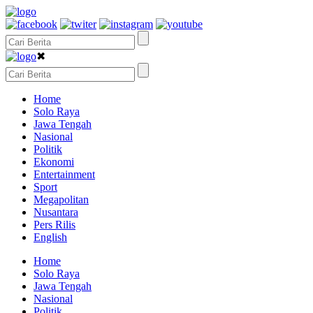
✖
Home
Solo Raya
Jawa Tengah
Nasional
Politik
Ekonomi
Entertainment
Sport
Megapolitan
Nusantara
Pers Rilis
English
Home
Solo Raya
Jawa Tengah
Nasional
Politik