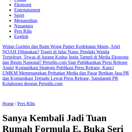
Ekonomi
Entertainment
Sport
Megapolitan
Nusantara
Pers Rilis
English
Wulan Guritno dan Baim Wong Pamer Kedekatan Manis, Ariel
NOAH Dilupakan?
Tragis di Jalur Naga: Pendaki Wanita
Terpeleset, Tewas di Jurang Kudus
Ingin Tampil di Media Ekonomi
dan Bisnis Nasional? Persrilis.com Siap Publikasikan Press Release
Anda!
Komunikasi Strategis Publikasi Press Release, Kunci
UMKM Memenangkan Perhatian Media dan Pasar
Berikan Jasa PR
dan Komunikasi Terpadu Lewat Press Release, Sapulangit PR
Kolaborasi dengan Persrilis.com
Home
/
Pers Rilis
Sanya Kembali Jadi Tuan
Rumah Formula E, Buka Seri