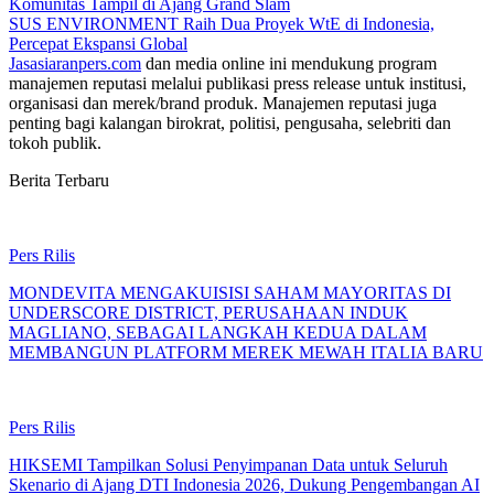
Komunitas Tampil di Ajang Grand Slam
SUS ENVIRONMENT Raih Dua Proyek WtE di Indonesia,
Percepat Ekspansi Global
Jasasiaranpers.com
dan media online ini mendukung program
manajemen reputasi melalui publikasi press release untuk institusi,
organisasi dan merek/brand produk. Manajemen reputasi juga
penting bagi kalangan birokrat, politisi, pengusaha, selebriti dan
tokoh publik.
Berita Terbaru
Pers Rilis
MONDEVITA MENGAKUISISI SAHAM MAYORITAS DI
UNDERSCORE DISTRICT, PERUSAHAAN INDUK
MAGLIANO, SEBAGAI LANGKAH KEDUA DALAM
MEMBANGUN PLATFORM MEREK MEWAH ITALIA BARU
Pers Rilis
HIKSEMI Tampilkan Solusi Penyimpanan Data untuk Seluruh
Skenario di Ajang DTI Indonesia 2026, Dukung Pengembangan AI