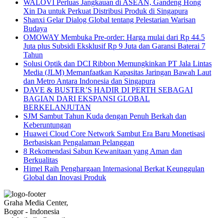
WALOVI Perluas Jangkauan di ASEAN, Gandeng Hong
Xin Da untuk Perkuat Distribusi Produk di Singapura
Shanxi Gelar Dialog Global tentang Pelestarian Warisan
Budaya
OMOWAY Membuka Pre-order: Harga mulai dari Rp 44.5
Juta plus Subsidi Eksklusif Rp 9 Juta dan Garansi Baterai 7
Tahun
Solusi Optik dan DCI Ribbon Memungkinkan PT Jala Lintas
Media (JLM) Memanfaatkan Kapasitas Jaringan Bawah Laut
dan Metro Antara Indonesia dan Singapura
DAVE & BUSTER’S HADIR DI PERTH SEBAGAI
BAGIAN DARI EKSPANSI GLOBAL
BERKELANJUTAN
SJM Sambut Tahun Kuda dengan Penuh Berkah dan
Keberuntungan
Huawei Cloud Core Network Sambut Era Baru Monetisasi
Berbasiskan Pengalaman Pelanggan
8 Rekomendasi Sabun Kewanitaan yang Aman dan
Berkualitas
Himel Raih Penghargaan Internasional Berkat Keunggulan
Global dan Inovasi Produk
Graha Media Center,
Bogor - Indonesia