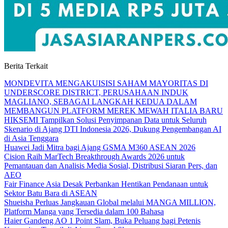
Berita Terkait
MONDEVITA MENGAKUISISI SAHAM MAYORITAS DI
UNDERSCORE DISTRICT, PERUSAHAAN INDUK
MAGLIANO, SEBAGAI LANGKAH KEDUA DALAM
MEMBANGUN PLATFORM MEREK MEWAH ITALIA BARU
HIKSEMI Tampilkan Solusi Penyimpanan Data untuk Seluruh
Skenario di Ajang DTI Indonesia 2026, Dukung Pengembangan AI
di Asia Tenggara
Huawei Jadi Mitra bagi Ajang GSMA M360 ASEAN 2026
Cision Raih MarTech Breakthrough Awards 2026 untuk
Pemantauan dan Analisis Media Sosial, Distribusi Siaran Pers, dan
AEO
Fair Finance Asia Desak Perbankan Hentikan Pendanaan untuk
Sektor Batu Bara di ASEAN
Shueisha Perluas Jangkauan Global melalui MANGA MILLION,
Platform Manga yang Tersedia dalam 100 Bahasa
Haier Gandeng AO 1 Point Slam, Buka Peluang bagi Petenis