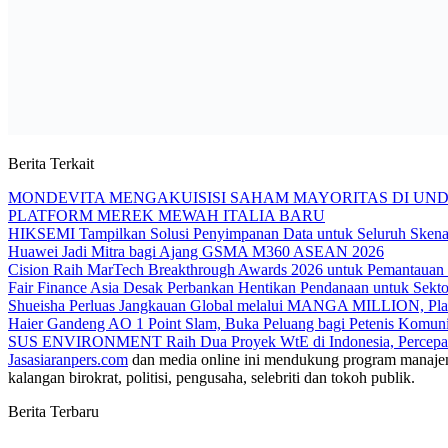
Berita Terkait
MONDEVITA MENGAKUISISI SAHAM MAYORITAS DI UN
PLATFORM MEREK MEWAH ITALIA BARU
HIKSEMI Tampilkan Solusi Penyimpanan Data untuk Seluruh Skenar
Huawei Jadi Mitra bagi Ajang GSMA M360 ASEAN 2026
Cision Raih MarTech Breakthrough Awards 2026 untuk Pemantauan da
Fair Finance Asia Desak Perbankan Hentikan Pendanaan untuk Sek
Shueisha Perluas Jangkauan Global melalui MANGA MILLION, Plat
Haier Gandeng AO 1 Point Slam, Buka Peluang bagi Petenis Komuni
SUS ENVIRONMENT Raih Dua Proyek WtE di Indonesia, Percepat
Jasasiaranpers.com
dan media online ini mendukung program manajemen 
kalangan birokrat, politisi, pengusaha, selebriti dan tokoh publik.
Berita Terbaru