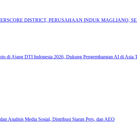
DERSCORE DISTRICT, PERUSAHAAN INDUK MAGLIANO,
io di Ajang DTI Indonesia 2026, Dukung Pengembangan AI di Asia 
n Analisis Media Sosial, Distribusi Siaran Pers, dan AEO