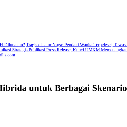
H Dilupakan?
Tragis di Jalur Naga: Pendaki Wanita Terpeleset, Tewas
ikasi Strategis Publikasi Press Release, Kunci UMKM Memenangkan 
ilis.com
ibrida untuk Berbagai Skenari