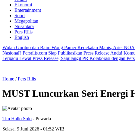
Ekonomi
Entertainment
Sport
Megapolitan
Nusantara
Pers Rilis
English
Wulan Guritno dan Baim Wong Pamer Kedekatan Manis, Ariel NOA
Nasional? Persrilis.com Siap Publikasikan Press Release Anda!
Komun
Terpadu Lewat Press Release, Sapulangit PR Kolaborasi dengan Persr
Home
/
Pers Rilis
MUST Luncurkan Seri Energi H
Tim Hallo Solo
- Pewarta
Selasa, 9 Juni 2026 - 01:52 WIB