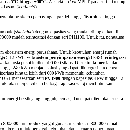
tara
-25°C hingga +60°C.
Arsitektur
dual
MPPT pada seri ini mampu
bal asam (
lead-acid
).
a mendukung skema pemasangan paralel hingga
16 unit
sehingga
tumpuk (
stackable
) dengan kapasitas yang mudah ditingkatkan di
P3000 mudah terintegrasi dengan seri PH1100. Untuk itu, pengguna
am ekosistem energi perusahaan. Untuk kebutuhan energi rumah
ga 5,12 kWh, serta
sistem penyimpanan energi (ESS) terintegrasi
n usia pakai lebih dari 6.000 siklus. Di sektor komersial dan
hingga 240 kWh menjadi solusi yang dapat diintegrasikan dengan
diperluas hingga lebih dari 600 kWh memenuhi kebutuhan
 MUST menawarkan
seri PV1900
dengan kapasitas 4 kW hingga 12
tuk lokasi terpencil dan berbagai aplikasi yang membutuhkan
energi bersih yang tangguh, cerdas, dan dapat diterapkan secara
i 800.000 unit produk yang digunakan lebih dari 800.000 rumah
rgi bersih untuk berbagai kebutuhan dan skenario penggunaan.