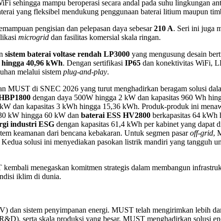
WiFi sehingga mampu beroperasi secara andal pada suhu lingkungan an
aterai yang fleksibel mendukung penggunaan baterai litium maupun tim
kemampuan pengisian dan pelepasan daya sebesar
210 A
. Seri ini jug
likasi
microgrid
dan fasilitas komersial skala ringan.
an
sistem baterai voltase rendah LP3000
yang mengusung desain ber
 hingga 40,96 kWh
. Dengan sertifikasi
IP65
dan konektivitas WiFi, L
uhan melalui sistem
plug-and-play
.
pilan MUST di SNEC 2026 yang turut menghadirkan beragam solusi dal
i HBP1800
dengan daya 500W hingga 2 kW dan kapasitas 960 Wh hing
W dan kapasitas 3 kWh hingga 15,36 kWh. Produk-produk ini menawarka
 30 kW hingga 60 kW dan
baterai ESS HV2800
berkapasitas 64 kWh 
rgi industri ESG
dengan kapasitas 61,4 kWh per kabinet yang dapat 
sistem keamanan dari bencana kebakaran. Untuk segmen pasar
off-grid
,
edua solusi ini menyediakan pasokan listrik mandiri yang tangguh un
mbali menegaskan komitmen strategis dalam membangun infrastruktur 
isi iklim di dunia.
V) dan sistem penyimpanan energi. MUST telah mengirimkan lebih dar
R&D), serta skala produksi yang besar, MUST menghadirkan solusi ene