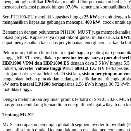
mengantongi sertifikat
IP66
dan memiliki fitur pemantauan berbasis 
mencapai efisiensi puncak hingga
97,8%,
sementara kompatibilitas b
Seri PH1100-EU memiliki kapasitas hingga
25 kW
per unit dengan 
menghasilkan kapasitas gabungan mencapai
400 kW
, cocok untuk ap
Bersamaan dengan peluncuran PH1100, MUST juga memperkenalk
lokasi proyek. Kapasitasnya dapat dikonfigurasi mulai dari
5,12 kWh
dapat menyesuaikan kapasitas penyimpanan energi berdasarkan kebut
Peluncuran platform hibrida ini menjadi bagian penting dari penam
tangga, MUST menyediakan
generator tenaga surya portabel ser
HBP1900 VPM dan HBP1800 ES
dengan daya 3,5 kW hingga 5,5 k
industri,
inverter voltase tinggi PH11-60KL3-EU-HV
berkapasitas
jaringan listrik secara fleksibel. Di sisi lain,
sistem penyimpanan ene
pengelolaan beban puncak dan cadangan listrik darurat, dilengkapi 
kW serta
baterai LP1600
berkapasitas 2,56 kWh hingga 30,72 kWh. K
mobilitas tinggi.
Dengan meluncurkan sejumlah produk terbaru di SNEC 2026, MUST ke
luas guna mendukung kemandirian energi di berbagai wilayah dan kond
Tentang MUST
MUST merupakan pemimpin global di segmen inverter fotovoltaik (P
tangga di seluruh dunia. Dengan dukungan riset dan pengembangan (