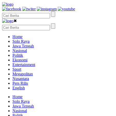
✖
Home
Solo Raya
Jawa Tengah
Nasional
Politik
Ekonomi
Entertainment
Sport
Megapolitan
Nusantara
Pers Rilis
English
Home
Solo Raya
Jawa Tengah
Nasional
Politik