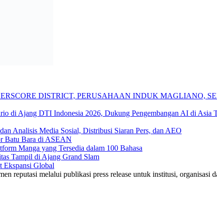
DERSCORE DISTRICT, PERUSAHAAN INDUK MAGLIANO,
io di Ajang DTI Indonesia 2026, Dukung Pengembangan AI di Asia 
n Analisis Media Sosial, Distribusi Siaran Pers, dan AEO
tor Batu Bara di ASEAN
form Manga yang Tersedia dalam 100 Bahasa
tas Tampil di Ajang Grand Slam
 Ekspansi Global
reputasi melalui publikasi press release untuk institusi, organisasi