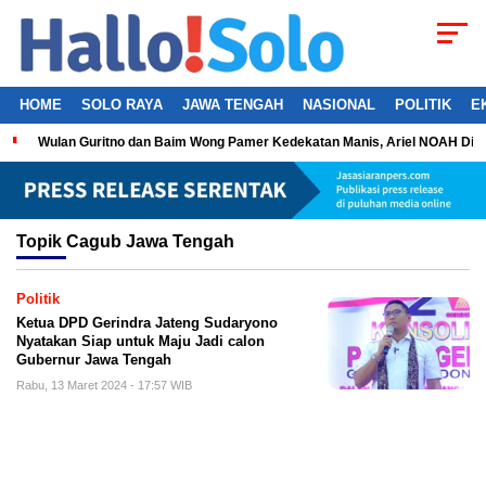
HOME
SOLO RAYA
JAWA TENGAH
NASIONAL
POLITIK
E
Wulan Guritno dan Baim Wong Pamer Kedekatan Manis, Ariel NOAH Dil
Topik
Cagub Jawa Tengah
Politik
Ketua DPD Gerindra Jateng Sudaryono
Nyatakan Siap untuk Maju Jadi calon
Gubernur Jawa Tengah
Rabu, 13 Maret 2024 - 17:57 WIB