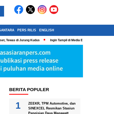
SANTARA
PERS RILIS
ENGLISH
eset, Tewas di Jurang Kudus
Ingin Tampil di Media Ekonomi dan Bisnis N
BERITA POPULER
ZEEKR, TPM Automotive, dan
SINEXCEL Resmikan Stasiun
Pengisian Daya Megawatt