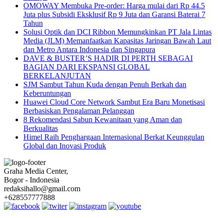
OMOWAY Membuka Pre-order: Harga mulai dari Rp 44.5
Juta plus Subsidi Eksklusif Rp 9 Juta dan Garansi Baterai 7
Tahun
Solusi Optik dan DCI Ribbon Memungkinkan PT Jala Lintas
Media (JLM) Memanfaatkan Kapasitas Jaringan Bawah Laut
dan Metro Antara Indonesia dan Singapura
DAVE & BUSTER’S HADIR DI PERTH SEBAGAI
BAGIAN DARI EKSPANSI GLOBAL
BERKELANJUTAN
SJM Sambut Tahun Kuda dengan Penuh Berkah dan
Keberuntungan
Huawei Cloud Core Network Sambut Era Baru Monetisasi
Berbasiskan Pengalaman Pelanggan
8 Rekomendasi Sabun Kewanitaan yang Aman dan
Berkualitas
Himel Raih Penghargaan Internasional Berkat Keunggulan
Global dan Inovasi Produk
Graha Media Center,
Bogor - Indonesia
redaksihallo@gmail.com
+628557777888