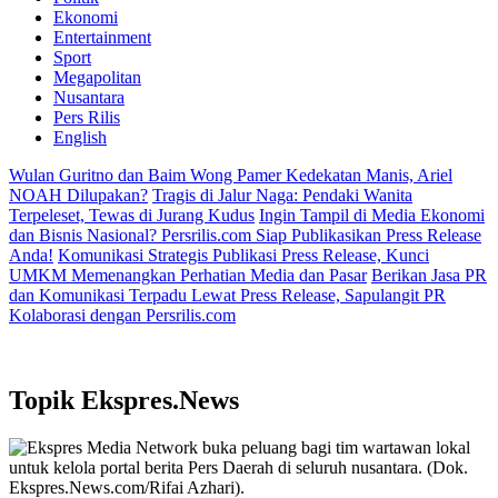
Ekonomi
Entertainment
Sport
Megapolitan
Nusantara
Pers Rilis
English
Wulan Guritno dan Baim Wong Pamer Kedekatan Manis, Ariel
NOAH Dilupakan?
Tragis di Jalur Naga: Pendaki Wanita
Terpeleset, Tewas di Jurang Kudus
Ingin Tampil di Media Ekonomi
dan Bisnis Nasional? Persrilis.com Siap Publikasikan Press Release
Anda!
Komunikasi Strategis Publikasi Press Release, Kunci
UMKM Memenangkan Perhatian Media dan Pasar
Berikan Jasa PR
dan Komunikasi Terpadu Lewat Press Release, Sapulangit PR
Kolaborasi dengan Persrilis.com
Topik
Ekspres.News