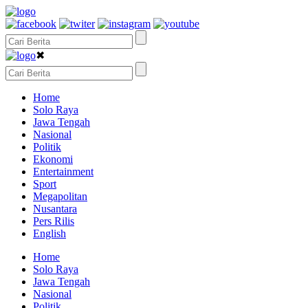
✖
Home
Solo Raya
Jawa Tengah
Nasional
Politik
Ekonomi
Entertainment
Sport
Megapolitan
Nusantara
Pers Rilis
English
Home
Solo Raya
Jawa Tengah
Nasional
Politik