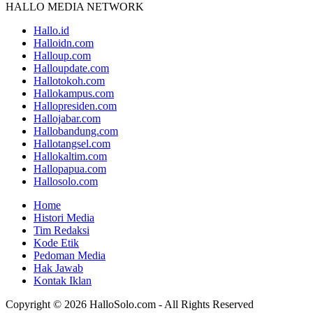
HALLO MEDIA NETWORK
Hallo.id
Halloidn.com
Halloup.com
Halloupdate.com
Hallotokoh.com
Hallokampus.com
Hallopresiden.com
Hallojabar.com
Hallobandung.com
Hallotangsel.com
Hallokaltim.com
Hallopapua.com
Hallosolo.com
Home
Histori Media
Tim Redaksi
Kode Etik
Pedoman Media
Hak Jawab
Kontak Iklan
Copyright © 2026 HalloSolo.com - All Rights Reserved