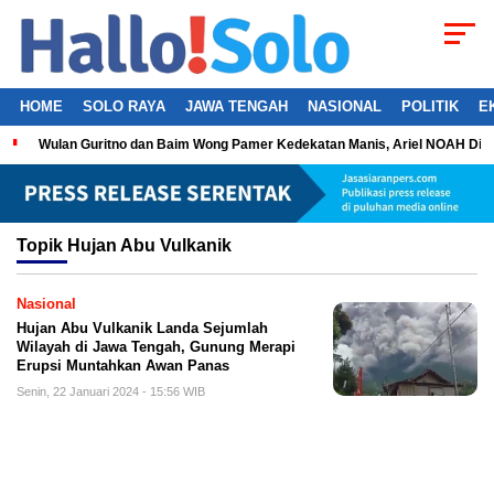
HOME
SOLO RAYA
JAWA TENGAH
NASIONAL
POLITIK
E
Wulan Guritno dan Baim Wong Pamer Kedekatan Manis, Ariel NOAH Dil
Topik
Hujan Abu Vulkanik
Nasional
Hujan Abu Vulkanik Landa Sejumlah
Wilayah di Jawa Tengah, Gunung Merapi
Erupsi Muntahkan Awan Panas
Senin, 22 Januari 2024 - 15:56 WIB