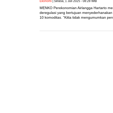
Ekonomi
| Selasa, 1 Juli 2025 - 08:28 WIB
MENKO Perekonomian Airlangga Hartarto men
deregulasi yang bertujuan menyederhanakan p
10 komoditas. “Kitta tidak mengumumkan per