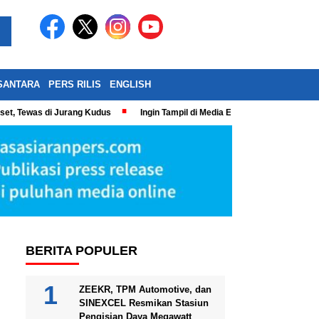
SANTARA
PERS RILIS
ENGLISH
eset, Tewas di Jurang Kudus
Ingin Tampil di Media Ekonomi dan Bisnis N
BERITA POPULER
ZEEKR, TPM Automotive, dan
SINEXCEL Resmikan Stasiun
Pengisian Daya Megawatt