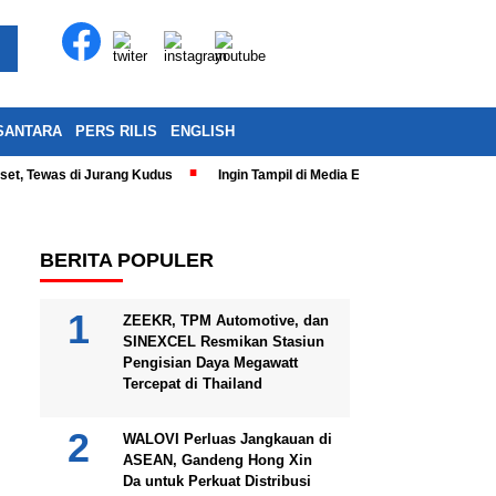
SANTARA
PERS RILIS
ENGLISH
eset, Tewas di Jurang Kudus
Ingin Tampil di Media Ekonomi dan Bisnis N
BERITA POPULER
ZEEKR, TPM Automotive, dan
SINEXCEL Resmikan Stasiun
Pengisian Daya Megawatt
Tercepat di Thailand
WALOVI Perluas Jangkauan di
ASEAN, Gandeng Hong Xin
Da untuk Perkuat Distribusi