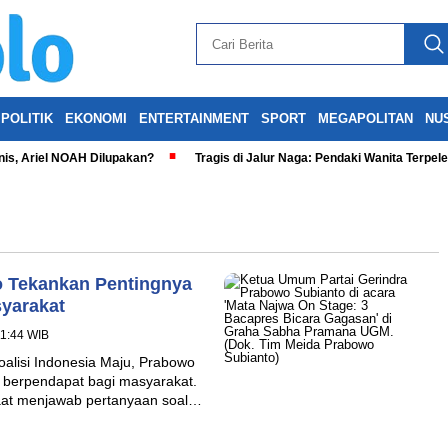
POLITIK
EKONOMI
ENTERTAINMENT
SPORT
MEGAPOLITAN
NU
is, Ariel NOAH Dilupakan?
Tragis di Jalur Naga: Pendaki Wanita Terpel
o Tekankan Pentingnya
yarakat
11:44 WIB
alisi Indonesia Maju, Prabowo
berpendapat bagi masyarakat.
aat menjawab pertanyaan soal…