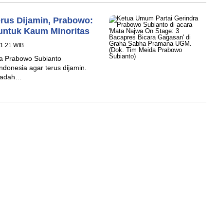
rus Dijamin, Prabowo:
untuk Kaum Minoritas
11:21 WIB
a Prabowo Subianto
onesia agar terus dijamin.
ibadah…