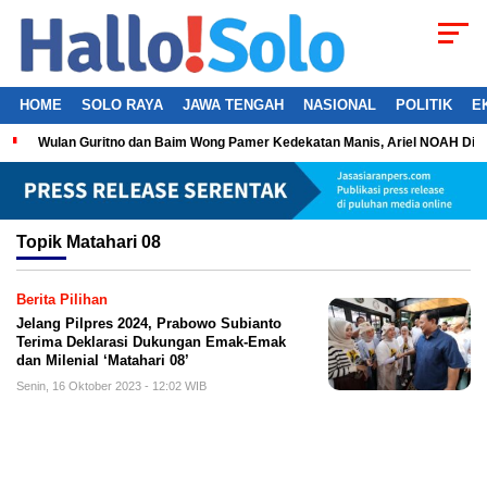
HOME
SOLO RAYA
JAWA TENGAH
NASIONAL
POLITIK
E
Wulan Guritno dan Baim Wong Pamer Kedekatan Manis, Ariel NOAH Dil
Topik
Matahari 08
Berita Pilihan
Jelang Pilpres 2024, Prabowo Subianto
Terima Deklarasi Dukungan Emak-Emak
dan Milenial ‘Matahari 08’
Senin, 16 Oktober 2023 - 12:02 WIB