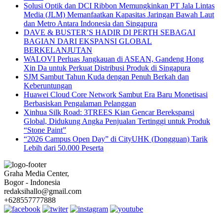
Solusi Optik dan DCI Ribbon Memungkinkan PT Jala Lintas
Media (JLM) Memanfaatkan Kapasitas Jaringan Bawah Laut
dan Metro Antara Indonesia dan Singapura
DAVE & BUSTER’S HADIR DI PERTH SEBAGAI
BAGIAN DARI EKSPANSI GLOBAL
BERKELANJUTAN
WALOVI Perluas Jangkauan di ASEAN, Gandeng Hong
Xin Da untuk Perkuat Distribusi Produk di Singapura
SJM Sambut Tahun Kuda dengan Penuh Berkah dan
Keberuntungan
Huawei Cloud Core Network Sambut Era Baru Monetisasi
Berbasiskan Pengalaman Pelanggan
Xinhua Silk Road: 3TREES Kian Gencar Berekspansi
Global, Didukung Angka Penjualan Tertinggi untuk Produk
“Stone Paint”
“2026 Campus Open Day” di CityUHK (Dongguan) Tarik
Lebih dari 50.000 Peserta
Graha Media Center,
Bogor - Indonesia
redaksihallo@gmail.com
+628557777888