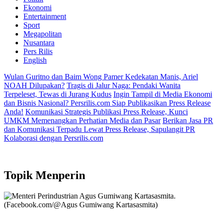
Ekonomi
Entertainment
Sport
Megapolitan
Nusantara
Pers Rilis
English
Wulan Guritno dan Baim Wong Pamer Kedekatan Manis, Ariel
NOAH Dilupakan?
Tragis di Jalur Naga: Pendaki Wanita
Terpeleset, Tewas di Jurang Kudus
Ingin Tampil di Media Ekonomi
dan Bisnis Nasional? Persrilis.com Siap Publikasikan Press Release
Anda!
Komunikasi Strategis Publikasi Press Release, Kunci
UMKM Memenangkan Perhatian Media dan Pasar
Berikan Jasa PR
dan Komunikasi Terpadu Lewat Press Release, Sapulangit PR
Kolaborasi dengan Persrilis.com
Topik
Menperin