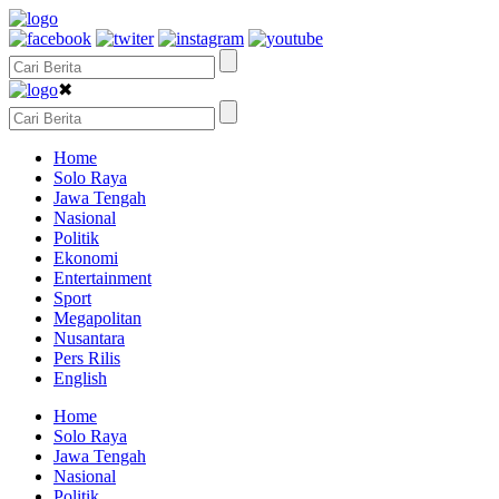
✖
Home
Solo Raya
Jawa Tengah
Nasional
Politik
Ekonomi
Entertainment
Sport
Megapolitan
Nusantara
Pers Rilis
English
Home
Solo Raya
Jawa Tengah
Nasional
Politik