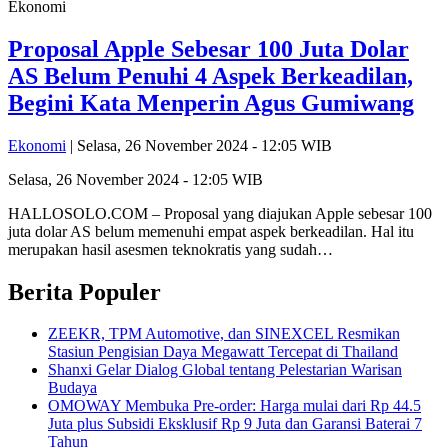
Ekonomi
Proposal Apple Sebesar 100 Juta Dolar
AS Belum Penuhi 4 Aspek Berkeadilan,
Begini Kata Menperin Agus Gumiwang
Ekonomi
| Selasa, 26 November 2024 - 12:05 WIB
Selasa, 26 November 2024 - 12:05 WIB
HALLOSOLO.COM – Proposal yang diajukan Apple sebesar 100
juta dolar AS belum memenuhi empat aspek berkeadilan. Hal itu
merupakan hasil asesmen teknokratis yang sudah…
Berita Populer
ZEEKR, TPM Automotive, dan SINEXCEL Resmikan
Stasiun Pengisian Daya Megawatt Tercepat di Thailand
Shanxi Gelar Dialog Global tentang Pelestarian Warisan
Budaya
OMOWAY Membuka Pre-order: Harga mulai dari Rp 44.5
Juta plus Subsidi Eksklusif Rp 9 Juta dan Garansi Baterai 7
Tahun