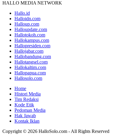
HALLO MEDIA NETWORK
Hallo.id
Halloidn.com
Halloup.com
Halloupdate.com
Hallotokoh.com
Hallokampus.com
Hallopresiden.com
Hallojabar.com
Hallobandung.com
Hallotangsel.com
Hallokaltim.com
Hallopapua.com
Hallosolo.com
Home
Histori Media
Tim Redaksi
Kode Etik
Pedoman Media
Hak Jawab
Kontak Iklan
Copyright © 2026 HalloSolo.com - All Rights Reserved