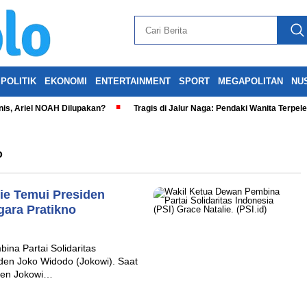
POLITIK
EKONOMI
ENTERTAINMENT
SPORT
MEGAPOLITAN
NU
is, Ariel NOAH Dilupakan?
Tragis di Jalur Naga: Pendaki Wanita Terpel
o
lie Temui Presiden
gara Pratikno
a Partai Solidaritas
den Joko Widodo (Jokowi). Saat
iden Jokowi…