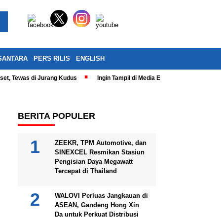
SANTARA
PERS RILIS
ENGLISH
eset, Tewas di Jurang Kudus
Ingin Tampil di Media Ekonomi dan Bisnis N
BERITA POPULER
ZEEKR, TPM Automotive, dan
SINEXCEL Resmikan Stasiun
Pengisian Daya Megawatt
Tercepat di Thailand
WALOVI Perluas Jangkauan di
ASEAN, Gandeng Hong Xin
Da untuk Perkuat Distribusi