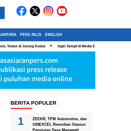
SANTARA
PERS RILIS
ENGLISH
eset, Tewas di Jurang Kudus
Ingin Tampil di Media Ekonomi dan Bisnis N
BERITA POPULER
ZEEKR, TPM Automotive, dan
SINEXCEL Resmikan Stasiun
Pengisian Daya Megawatt