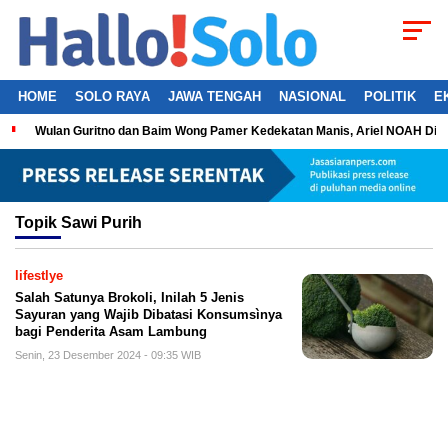
HOME
SOLO RAYA
JAWA TENGAH
NASIONAL
POLITIK
E
Wulan Guritno dan Baim Wong Pamer Kedekatan Manis, Ariel NOAH Dil
Topik
Sawi Purih
lifestlye
Salah Satunya Brokoli, Inilah 5 Jenis
Sayuran yang Wajib Dibatasi Konsumsìnya
bagi Penderita Asam Lambung
Senin, 23 Desember 2024 - 09:35 WIB