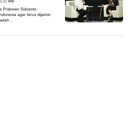
11:21 WIB
a Prabowo Subianto
onesia agar terus dijamin.
ibadah…