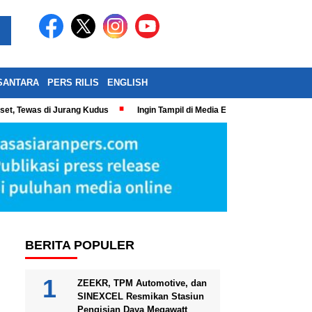
SANTARA
PERS RILIS
ENGLISH
eset, Tewas di Jurang Kudus
Ingin Tampil di Media Ekonomi dan Bisnis N
BERITA POPULER
ZEEKR, TPM Automotive, dan
SINEXCEL Resmikan Stasiun
Pengisian Daya Megawatt