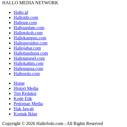
HALLO MEDIA NETWORK
Hallo.id
Halloidn.com
Halloup.com
Halloupdate.com
Hallotokoh.com
Hallokampus.com
Hallopresiden.com
Hallojabar.com
Hallobandung.com
Hallotangsel.com
Hallokaltim.com
Hallopapua.com
Hallosolo.com
Home
Histori Media
Tim Redaksi
Kode Etik
Pedoman Media
Hak Jawab
Kontak Iklan
Copyright © 2026 HalloSolo.com - All Rights Reserved