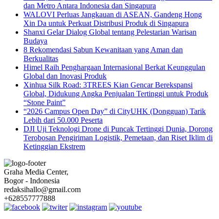
dan Metro Antara Indonesia dan Singapura
WALOVI Perluas Jangkauan di ASEAN, Gandeng Hong
Xin Da untuk Perkuat Distribusi Produk di Singapura
Shanxi Gelar Dialog Global tentang Pelestarian Warisan
Budaya
8 Rekomendasi Sabun Kewanitaan yang Aman dan
Berkualitas
Himel Raih Penghargaan Internasional Berkat Keunggulan
Global dan Inovasi Produk
Xinhua Silk Road: 3TREES Kian Gencar Berekspansi
Global, Didukung Angka Penjualan Tertinggi untuk Produk
“Stone Paint”
“2026 Campus Open Day” di CityUHK (Dongguan) Tarik
Lebih dari 50.000 Peserta
DJI Uji Teknologi Drone di Puncak Tertinggi Dunia, Dorong
Terobosan Pengiriman Logistik, Pemetaan, dan Riset Iklim di
Ketinggian Ekstrem
Graha Media Center,
Bogor - Indonesia
redaksihallo@gmail.com
+628557777888