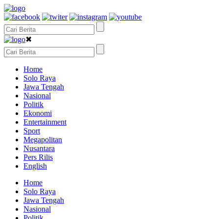
✖
Home
Solo Raya
Jawa Tengah
Nasional
Politik
Ekonomi
Entertainment
Sport
Megapolitan
Nusantara
Pers Rilis
English
Home
Solo Raya
Jawa Tengah
Nasional
Politik