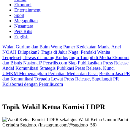
Ekonomi
Entertainment
Sport
Megapolitan
Nusantara
Pers Rilis
English
Wulan Guritno dan Baim Wong Pamer Kedekatan Manis, Ariel
NOAH Dilupakan?
Tragis di Jalur Naga: Pendaki Wanita
Terpeleset, Tewas di Jurang Kudus
Ingin Tampil di Media Ekonomi
dan Bisnis Nasional? Persrilis.com Siap Publikasikan Press Release
Anda!
Komunikasi Strategis Publikasi Press Release, Kunci
UMKM Memenangkan Perhatian Media dan Pasar
Berikan Jasa PR
dan Komunikasi Terpadu Lewat Press Release, Sapulangit PR
Kolaborasi dengan Persrilis.com
Topik
Wakil Ketua Komisi I DPR