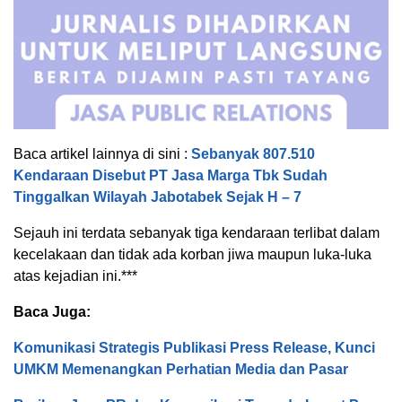
Baca artikel lainnya di sini :
Sebanyak 807.510
Kendaraan Disebut PT Jasa Marga Tbk Sudah
Tinggalkan Wilayah Jabotabek Sejak H – 7
Sejauh ini terdata sebanyak tiga kendaraan terlibat dalam
kecelakaan dan tidak ada korban jiwa maupun luka-luka
atas kejadian ini.***
Baca Juga:
Komunikasi Strategis Publikasi Press Release, Kunci
UMKM Memenangkan Perhatian Media dan Pasar