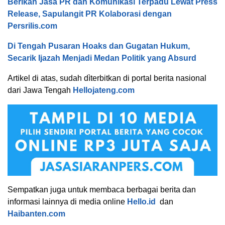
Berikan Jasa PR dan Komunikasi Terpadu Lewat Press
Release, Sapulangit PR Kolaborasi dengan
Persrilis.com
Di Tengah Pusaran Hoaks dan Gugatan Hukum,
Secarik Ijazah Menjadi Medan Politik yang Absurd
Artikel di atas, sudah dìterbitkan di portal berita nasional
dari Jawa Tengah
Hellojateng.com
Sempatkan juga untuk membaca berbagai berita dan
informasi lainnya di media online
Hello.id
dan
Haibanten.com