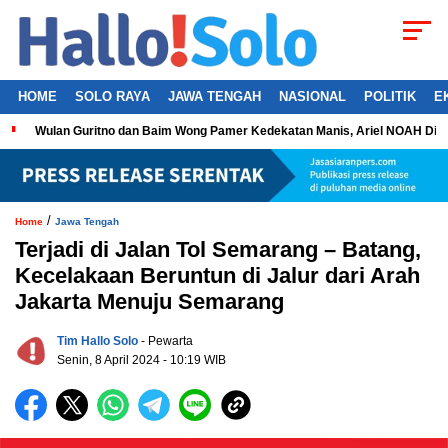
HOME
SOLO RAYA
JAWA TENGAH
NASIONAL
POLITIK
E
Wulan Guritno dan Baim Wong Pamer Kedekatan Manis, Ariel NOAH Dil
/
Home
Jawa Tengah
Terjadi di Jalan Tol Semarang – Batang,
Kecelakaan Beruntun di Jalur dari Arah
Jakarta Menuju Semarang
Tim Hallo Solo
- Pewarta
Senin, 8 April 2024 - 10:19 WIB