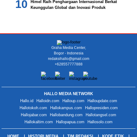
Himel Raih Penghargaan Internasional Berkat
Keunggulan Global dan Inovasi Produk
Graha Media Center,
Bogor - Indonesia
redaksihallo@gmail.com
+628557777888
HALLO MEDIA NETWORK
Hallo.id
Halloidn.com
Halloup.com
Halloupdate.com
Hallotokoh.com
Hallokampus.com
Hallopresiden.com
Hallojabar.com
Hallobandung.com
Hallotangsel.com
Hallokaltim.com
Hallopapua.com
Hallosolo.com
HOME
HISTORI MEDIA
TIM REDAKSI
KODE ETIK