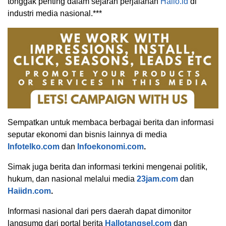
tonggak penting dalam sejarah perjalanan
Hallo.id
di
industri media nasional.***
Sempatkan untuk membaca berbagai berita dan informasi
seputar ekonomi dan bisnis lainnya di media
Infotelko.com
dan
Infoekonomi.com
.
Simak juga berita dan informasi terkini mengenai politik,
hukum, dan nasional melalui media
23jam.com
dan
Haiidn.com
.
Informasi nasional dari pers daerah dapat dimonitor
langsumg dari portal berita
Hallotangsel.com
dan