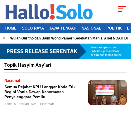
HOME
SOLO RAYA
JAWA TENGAH
NASIONAL
POLITIK
E
Wulan Guritno dan Baim Wong Pamer Kedekatan Manis, Ariel NOAH Dil
Topik
Hasyim Asy’ari
Nasional
Semua Pejabat KPU Langgar Kode Etik,
Begini Vonis Dewan Kehormatan
Penyelenggara Pemilu
Senin, 5 Februari 2024 - 14:03 WIB