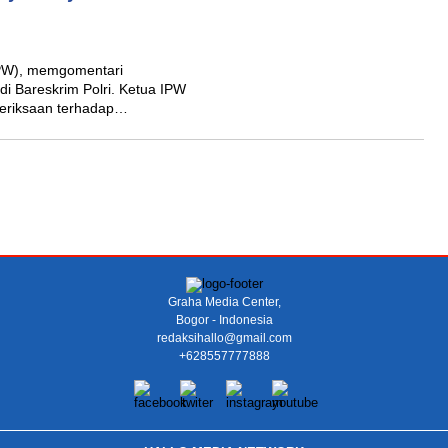
PW), memgomentari
di Bareskrim Polri. Ketua IPW
eriksaan terhadap…
Graha Media Center,
Bogor - Indonesia
redaksihallo@gmail.com
+628557777888