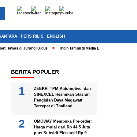
SANTARA
PERS RILIS
ENGLISH
eset, Tewas di Jurang Kudus
Ingin Tampil di Media Ekonomi dan Bisnis N
BERITA POPULER
ZEEKR, TPM Automotive, dan
SINEXCEL Resmikan Stasiun
Pengisian Daya Megawatt
Tercepat di Thailand
OMOWAY Membuka Pre-order:
Harga mulai dari Rp 44.5 Juta
plus Subsidi Eksklusif Rp 9