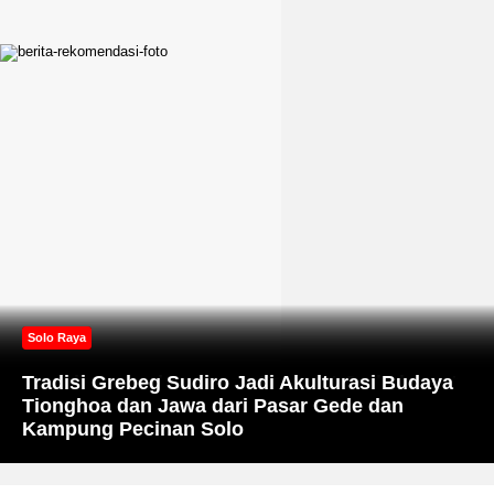
Solo Raya
Solo Raya
Solo Raya
Airlangga Hartarto Sebut Putri Akbar Tanjung,
Menolong Anaknya yang Terseret Ombak Laut
Tradisi Grebeg Sudiro Jadi Akulturasi Budaya
Sekar Krisnauli Tanjung akan Maju di Pilkada
Selatan di Pesisir Pacitan, Ayah Asal Solo
Tionghoa dan Jawa dari Pasar Gede dan
Surakarta 2024
Tewas Tenggelam
Kampung Pecinan Solo